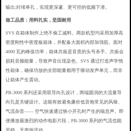
输出;封堵单孔，实现更深邃、更可控的低频下潜。
做工品质：用料扎实，坚固耐用
SVS 在箱体制作上绝不偷工减料。两款机型均采用加厚高
密度刚性中密度板箱体，并配备大面积内部加强筋。面对
4000 瓦的峰值功率，箱体共振是音质的头号杀手。共振会
损耗音频能量，导致声音出现染色。SVS 通过打造声学惰
性箱体，确保功放的全部能量都用于驱动发声单元，而非
让箱体产生震动。
PB-3000 系列还采用双导向孔设计，两端圆润的大流量导
向孔是关键设计。这能有效避免廉价低音炮常见的风噪、
气流杂音—— 空气快速通过狭小开孔时产生的喘息声。即
便播放最激烈的动作电影片段，PB-3000 系列的气流也能
平稳、无声地流动。