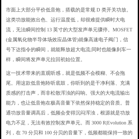
市面上大部分平价低音炮，搭载的是常规 D 类开关功放。
这类功放能效出色、运行温度低，却很难提供瞬时大电
流，无法瞬间控制 13 英寸的大型发声单元骤停。MOSFET
(金属氧化物半导体场效应晶体管)就像高速电子阀门，信
号下达指令的瞬间，就能释放超大电流;同时也能像刹车一
样，瞬间将发声单元拉回初始位置。
这一技术带来的直观听感，就是低频不会模糊、不会拖
尾。用这款低音炮聆听底鼓，你听到的是干净利落、充满
质感的打击声，而非松散浑浊的闷响。强大的大电流输出
能力，也让低音炮在极高音量下依然保持稳定的音质。普
通功放音量调高后，低频会变得沉闷浑浊，根源就是功放
电力不足，无法有效控制发声单元。而 3000 R|Evolution 系
列，在 70 分贝和 100 分贝的音量下，低频都能保持一致的