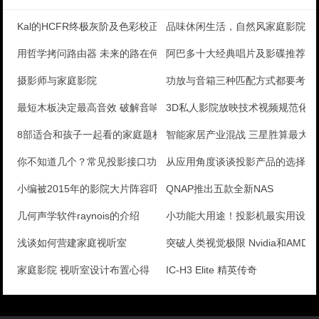
Kal的HCFR终极灰阶及色彩校正手册(原创翻译)五
品味休闲生活，自然风家庭影院规
用哲学拷问路由器 未来的路在何方
阿巴多十大经典唱片及影碟推荐
摄影师与家庭影院
功放与音箱三种匹配方式都要考虑
最短木板决定最高音效 破解音响器材匹配误区
3D私人影院放映技术视频规范化
8部适合和孩子一起看的家庭题材电影
智能家居产业混战 三星胜算最大
你不知道几个？常见投影接口功能详解
从应用角度谈谈投影产品的选择与
小编被2015年的影院大片阵容吓哭了
QNAP推出五款全新NAS
几何声学软件raynois的介绍
小功能大用途！投影机最实用设计
浅谈如何营建家庭视听室
突破人类视觉极限 Nvidia和AMD
家庭影院 视听室设计布置心得
IC-H3 Elite 精英传奇