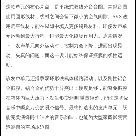
这款单元的核心亮点，是平绕式双线分音音圈。常规音圈
使用圆形线材，线材之间会留下微小的空气间隙。SVS 改
用扁平线材，能在磁隙中填入更多铜质材料。即便发声单
元运动到最大行程，也能最大化磁场作用力。通常情况
下，发声单元向外运动时，控制力会下降，进而出现晃
动、失真的问题，而这一设计能始终保证振膜的线性运
动。
该发声单元还搭载双环形铁氧体磁路驱动，以及刚性铝合
金振膜。铝合金的优势十分突出：硬度足够，能避免振膜
在箱体内巨大压力下发生形变;同时重量轻盈，能快速响应
音乐中瞬息万变的瞬态信号。最终打造出的发声单元，既
能完美演绎爵士唱片的音乐韵味，也能为大型家庭影院营
造震撼的声场压迫感。