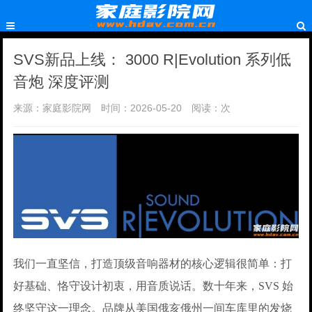
SVS新品上线： 3000 R|Evolution 系列低
音炮 深度评测
来源：家庭影院网
时间：2026-05-20
阅读：
次
我们一直坚信，打造顶级音响器材的核心逻辑很简单：打
好基础、恪守设计初衷，用音质说话。数十年来，SVS 始
终坚守这一理念。品牌从美国俄亥俄州一间车库里的发烧