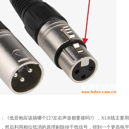
：《低音炮应该插哪个口?左右声道都要接吗?》，XLR线主要
号，然后利用相位抵消的原理剔除掉干扰信号，得到一个更高电