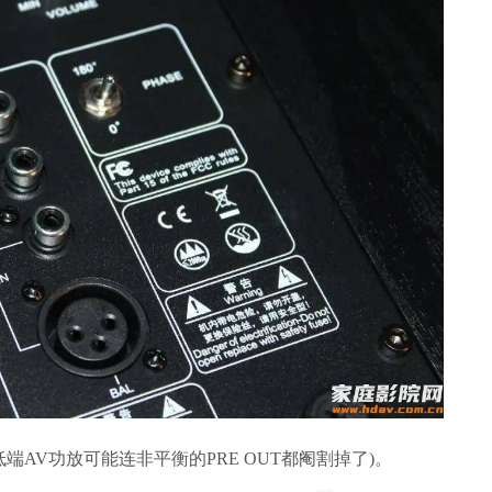
AV功放可能连非平衡的PRE OUT都阉割掉了)。