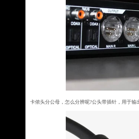
卡侬头分公母，怎么分辨呢?公头带插针，用于输出