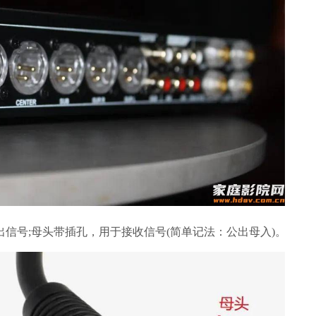
信号;母头带插孔，用于接收信号(简单记法：公出母入)。