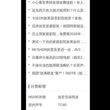
小心看世界杯发朋友圈侵权！有人被判赔108万
这东西只有大烧才能用到？什么是XLR接口？平衡音频信号线、低
卡拉OK效果器变影院低管？多炮玩家省钱了，内附调音软件免费下
旧房改造逆袭获奖！德国阿斯顿这套7.2.4全景声私人影院太惊
怎么用家庭影院，免费看2026年世界杯直播？
测试一下你的家庭影院效果如何，bobo精选测试片1~3合集
8K与HDR的普及更进一步，AV2 视频编解码器发布
豆瓣评分最高的10部电影（截至2025年）
不做吊顶也能用吸顶喇叭？全景声天空声道安装教程
我国“玻璃硬盘”量产！360TB（能装2.5万部电影），10
分类标签
H5095评测
低音音箱简述
室内声学
TC40