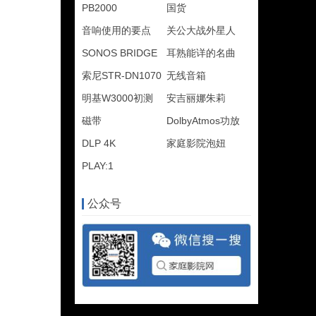
PB2000
国货
音响使用的要点
关公大战外星人
SONOS BRIDGE
耳熟能详的名曲
索尼STR-DN1070
无线音箱
明基W3000初测
安吉丽娜朱莉
磁带
DolbyAtmos功放
DLP 4K
家庭影院泡妞
PLAY:1
公众号