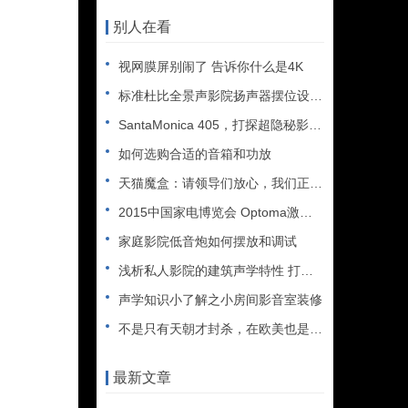
别人在看
视网膜屏别闹了 告诉你什么是4K
标准杜比全景声影院扬声器摆位设计 音箱布线位置浅谈
SantaMonica 405，打探超隐秘影院会所
如何选购合适的音箱和功放
天猫魔盒：请领导们放心，我们正在走向规范！
2015中国家电博览会 Optoma激光家庭影院解决方案亮相
家庭影院低音炮如何摆放和调试
浅析私人影院的建筑声学特性 打造完美视听音效
声学知识小了解之小房间影音室装修
不是只有天朝才封杀，在欧美也是常事儿
最新文章