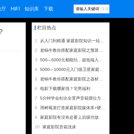
映厅
HIFI
知识库
下载
搜索
栏目热点
？
1
从入门到精通 家庭影院知识一站式导航
2
老蜗牛教你搭配家庭影院之预算分配
3
500—5000元都能玩，超低端入门级家庭影院音响推荐
4
5000—10000元入门级卫星家庭影院音箱推荐
5
老蜗牛教你搭配家庭影院之器材组成
6
电影下载哪家强？宅男福利
7
5分钟学会杜比全景声音箱摆位方案（图文教程）
8
用树莓派打造家庭影院媒体库+硬盘播放机+无人值守下载机
9
家庭影院有没有必要上后级功放
10
家庭影院音箱浅谈