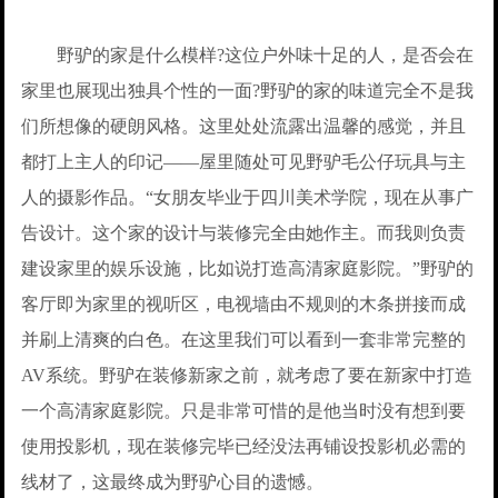
野驴的家是什么模样?这位户外味十足的人，是否会在
家里也展现出独具个性的一面?野驴的家的味道完全不是我
们所想像的硬朗风格。这里处处流露出温馨的感觉，并且
都打上主人的印记——屋里随处可见野驴毛公仔玩具与主
人的摄影作品。“女朋友毕业于四川美术学院，现在从事广
告设计。这个家的设计与装修完全由她作主。而我则负责
建设家里的娱乐设施，比如说打造高清家庭影院。”野驴的
客厅即为家里的视听区，电视墙由不规则的木条拼接而成
并刷上清爽的白色。在这里我们可以看到一套非常完整的
AV系统。野驴在装修新家之前，就考虑了要在新家中打造
一个高清家庭影院。只是非常可惜的是他当时没有想到要
使用投影机，现在装修完毕已经没法再铺设投影机必需的
线材了，这最终成为野驴心目的遗憾。