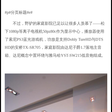
#p#分页标题#e#
不过，野驴的家庭影院已足以让很多人羡慕了——松
下1080p等离子电视机50pz80c作为显示中心，播放器使用
了索尼PS3蓝光游戏机，功放是支持Dobly TureHD与DTS
HD的安桥TX-SR705，家庭影院由达尼子爵1.7落地主音
箱、达尼概念中置环绕与雅马哈YST-SW215低音炮组成。