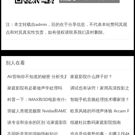
注：本文转载自admin，目的在于分享信息，不代表本站赞同其观
点和对其真实性负责，如有侵权请联系我们及时删除。
别人在看
AV音响你不知道的秘密 分析失真问题
家庭影院什么牌子好？
家庭影院有必要做声学处理吗
调试也有诀窍！家用高清投影之应
科普一下：IMAX和3D电影有什么区别
智能手机音频处理技术哪家强？
突破人类视觉极限 Nvidia和AMD筹备研发8K显
欧系风格的环绕声体验 Arcam FMJ 
谈专业和业余的区别 论家庭影院音响
组建杜比数码家庭影院指南
不同听音室的混响指标知识
也许是你最愁的事：去哪儿找4K片