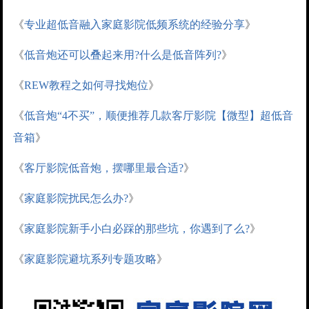
《
专业超低音融入家庭影院低频系统的经验分享
》
《
低音炮还可以叠起来用?什么是低音阵列?
》
《
REW教程之如何寻找炮位
》
《
低音炮“4不买”，顺便推荐几款客厅影院【微型】超低音
音箱
》
《
客厅影院低音炮，摆哪里最合适?
》
《
家庭影院扰民怎么办?
》
《
家庭影院新手小白必踩的那些坑，你遇到了么?
》
《
家庭影院避坑系列专题攻略
》