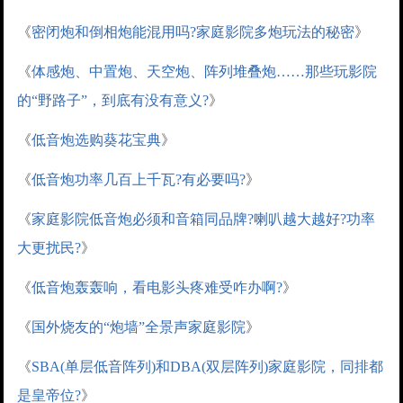
《
密闭炮和倒相炮能混用吗?家庭影院多炮玩法的秘密
》
《
体感炮、中置炮、天空炮、阵列堆叠炮……那些玩影院
的“野路子”，到底有没有意义?
》
《
低音炮选购葵花宝典
》
《
低音炮功率几百上千瓦?有必要吗?
》
《
家庭影院低音炮必须和音箱同品牌?喇叭越大越好?功率
大更扰民?
》
《
低音炮轰轰响，看电影头疼难受咋办啊?
》
《
国外烧友的“炮墙”全景声家庭影院
》
《
SBA(单层低音阵列)和DBA(双层阵列)家庭影院，同排都
是皇帝位?
》