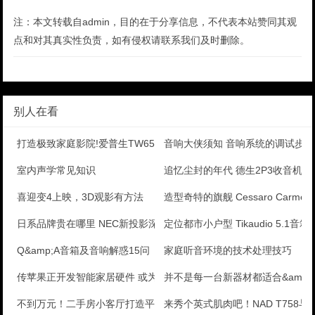
注：本文转载自admin，目的在于分享信息，不代表本站赞同其观
点和对其真实性负责，如有侵权请联系我们及时删除。
别人在看
打造极致家庭影院!爱普生TW6515C体验
音响大侠须知 音响系统的调试步
室内声学常见知识
追忆尘封的年代 德生2P3收音机
喜迎变4上映，3D观影有方法
造型奇特的旗舰 Cessaro Carm
日系品牌贵在哪里 NEC新投影深入解析
定位都市小户型 Tikaudio 5.1音
Q&amp;A音箱及音响解惑15问
家庭听音环境的技术处理技巧
传苹果正开发智能家居硬件 或为高级音响系统
并不是每一台新器材都适合&amp;qu
不到万元！二手房小客厅打造平民家庭影院
来秀个英式肌肉吧！NAD T758与T