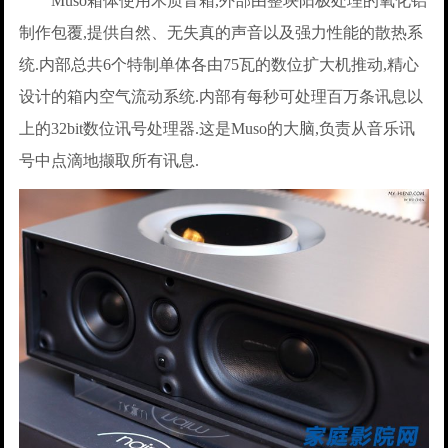
Muso箱体使用木质音箱,外部由整块阳极处理的氧化铝
制作包覆,提供自然、无失真的声音以及强力性能的散热系
统.内部总共6个特制单体各由75瓦的数位扩大机推动,精心
设计的箱内空气流动系统.内部有每秒可处理百万条讯息以
上的32bit数位讯号处理器.这是Muso的大脑,负责从音乐讯
号中点滴地撷取所有讯息.