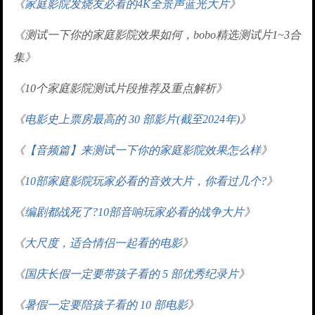
《
家庭影院发烧友必看的4K全景声蓝光大片
》
《测试一下你的家庭影院效果如何，bobo精选测试片1~3合
集》
《10个家庭影院测试片段推荐及重点解析》
《
电影史上票房最高的 30 部影片(截至2024年)
》
《
【音频篇】来测试一下你的家庭影院效果怎么样
》
《
10部家庭影院玩家必看的音效大片，你看过几个?
》
《
编剧都战死了?10部音响玩家必看的战争大片
》
《
大尺度，适合情侣一起看的电影
》
《
国庆长假一定要带孩子看的 5 部优秀纪录片
》
《
暑假一定要陪孩子看的 10 部电影
》