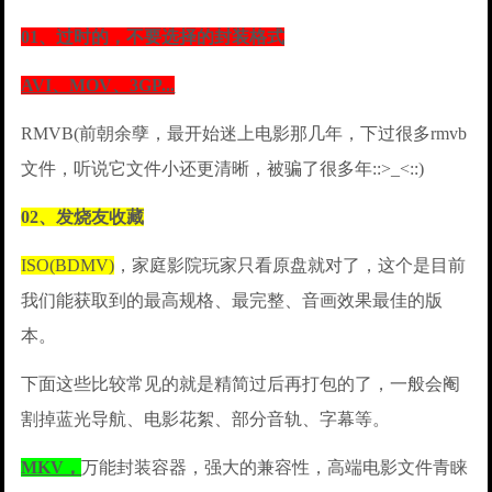
01、过时的，不要选择的封装格式
AVI、MOV、3GP...
RMVB(前朝余孽，最开始迷上电影那几年，下过很多rmvb
文件，听说它文件小还更清晰，被骗了很多年::>_<::)
02、发烧友收藏
ISO(BDMV)
，家庭影院玩家只看原盘就对了，这个是目前
我们能获取到的最高规格、最完整、音画效果最佳的版
本。
下面这些比较常见的就是精简过后再打包的了，一般会阉
割掉蓝光导航、电影花絮、部分音轨、字幕等。
MKV，
万能封装容器，强大的兼容性，高端电影文件青睐