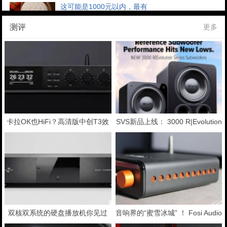
这可能是1000元以内，最有
GIEC Q20送礼这件事，最难的往往不是预算。而是怎样
在有限预算里，挑到一份既有惊喜感、又有品质感，还能
测评
更多
真正被对方用起...
进化不止一点，一文读懂 SV
当家庭影院系统不断向更高声学标准演进，低频早已不再
只是“氛围补充”，而逐渐成为决定沉浸感、动态上...
AudioControl推出
AudioControl 于 2026 年 3 月推出了面向现代家庭影院的
Hyperion 系列组件。Hyperion ...
卡拉OK也HiFi？高清版中创T3效
SVS新品上线： 3000 R|Evolution
活动| 麦尼塔暑假深度试用—
果器试用评测
系列低音炮 深度评测
大家好，我是麦尼塔国代——天逸影音负责市场推广的白
鸽，入行影音行业这几年，通过和影音玩家的接触，...
【邂逅好声音】杰科音响体验地
自杰科音响入驻顺电以来，我们陆续收到不少粉丝留
言：“苏州什么时候能在线下试听?”“南...
双核双系统的硬盘播放机你见过
音响界的“蜜雪冰城” ！ Fosi Audio