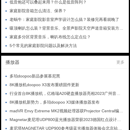
低音炮还可以叠起来用？什么是低音阵列？
家庭影院音箱怎么清洁、保养？
老蜗牛：家庭影院影音室声学设计怎么搞？装修完再看就晚了
吸顶喇叭怎么装？背景音乐、全景声影院天空声道音箱安装方式解析
家庭多分区背景音乐，喇叭布线怎么定点位？
5个常见的家庭影院问题以及解决方法
播放器
更多
多珀doopoo新品参展慕尼黑
8K播放机doopoo X3发布重磅固件更新
行业首台8K播放机，亿格瑞A20硬盘播放器亮相2023广州音响展
8K播放机新势力，多珀doopoo X3媒体播放器发布
madVR Envy Extreme MK2视频处理器获Projector Central编辑选择奖
Magnetar麦尼塔UDP800蓝光播放器荣获2023德国红点设计大奖
麦尼塔MAGNETAR UDP900参考级蓝光播放器体验会北京站圆满成功