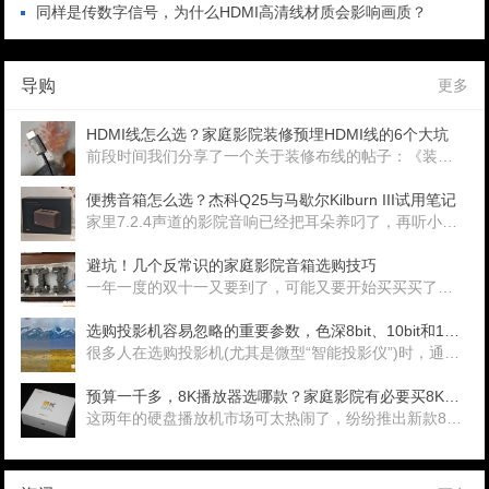
同样是传数字信号，为什么HDMI高清线材质会影响画质？
导购
更多
HDMI线怎么选？家庭影院装修预埋HDMI线的6个大坑
前段时间我们分享了一个关于装修布线的帖子：《装修家庭影院布线总攻略》，就有网友过来诉苦：投影时不时黑屏，然后HDMI线信号就突然不通了，检测发现插头居然已经开
便携音箱怎么选？杰科Q25与马歇尔Kilburn III试用笔记
家里7.2.4声道的影院音响已经把耳朵养叼了，再听小蓝牙音箱的声音真的是一种折磨，这时候一个方便携带的高素质音箱就成了我们一家四口生活娱乐的另一个刚需，家里听听
避坑！几个反常识的家庭影院音箱选购技巧
一年一度的双十一又要到了，可能又要开始买买买了。这里老蜗牛还是要提个醒，一定要擦亮眼睛，别买到劣质产品啊。我们在做产品评测时候，经常会说某些产品用料良心、用料奢
选购投影机容易忽略的重要参数，色深8bit、10bit和12bit有啥区别？
很多人在选购投影机(尤其是微型“智能投影仪”)时，通常主要看亮度、分辨率、光源、CPU、投影距离等，很容易忽略镜头、显示芯片、对比度、色
预算一千多，8K播放器选哪款？家庭影院有必要买8K播放器吗？
这两年的硬盘播放机市场可太热闹了，纷纷推出新款8K产品，从一千多到几万块，各种档次都有，家庭影院网也对其中大部分做了比较详细的评测：《多珀doopoo X3 开