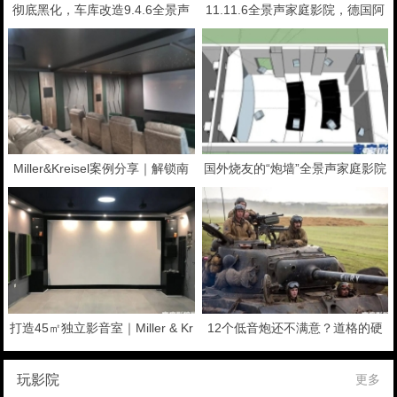
彻底黑化，车库改造9.4.6全景声
11.11.6全景声家庭影院，德国阿
家庭影院
斯顿Ascendo落地南非
Miller&Kreisel案例分享｜解锁南
国外烧友的“炮墙”全景声家庭影院
非Bryanston Cinema 9.2.4沉浸式
环绕声系统
打造45㎡独立影音室｜Miller & Kr
12个低音炮还不满意？道格的硬
eisel 7.2.4全景声影K一体案例
核家庭影院小黑屋
玩影院
更多