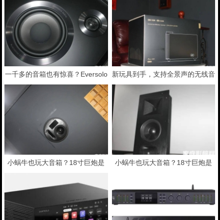
吗？杜恩Dune Duo Cinema 8K评
BT20A MAX功放试用笔记
测
一千多的音箱也有惊喜？Eversolo
新玩具到手，支持全景声的无线音
SE100书架音箱试用评测
箱你见过吗？
小蜗牛也玩大音箱？18寸巨炮是
小蜗牛也玩大音箱？18寸巨炮是
什么体验？蜗牛音响X系列试用
什么体验？蜗牛音响X系列试用
(下)
(上)