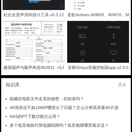
杜比全景声房间设计工具 v5.3.12
圣歌Anthem AVM50、AVM70、M
免费下载
RX540、MRX740中文版使用手册
说明书
建筑隔声与吸声构造08J931（GJ
安桥Onkyo音频控制器app v2.0.0
BT-1041 精简版）手册免费下载
安卓版
知识库
更多
隐藏在电影文件名里的秘密，你知道吗？
4K画质还不如1080P哪里出了问题？怎么分辨高质量4K片源
NAS的PT下载功能怎么用？
多个低音炮能代替低频陷阱吗？低音炮摆哪里最合适？