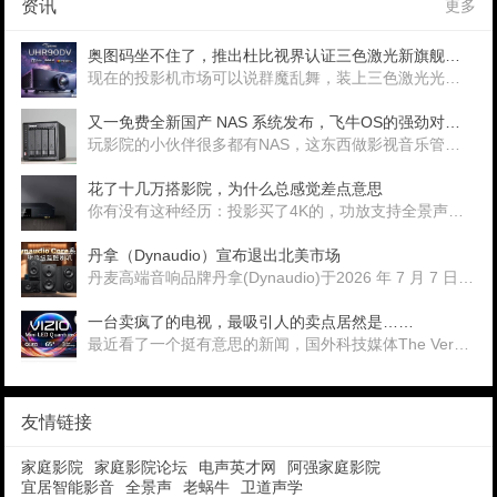
资讯
更多
奥图码坐不住了，推出杜比视界认证三色激光新旗舰——UHR90DV
现在的投影机市场可以说群魔乱舞，装上三色激光光源模就敢挑战几十万的传统投影机，奥图码憋了这么多年大招，终于继886之后推出又一款旗舰级激光光源产品，而且是首款
又一免费全新国产 NAS 系统发布，飞牛OS的强劲对手，闲置电脑就能跑的GEAK OS
玩影院的小伙伴很多都有NAS，这东西做影视音乐管理仓库和下载器太好用了。除了老牌群晖、威联通、铁威马等成熟的NAS产品，最近最火的当属飞牛，闲置老电脑、小主机都
花了十几万搭影院，为什么总感觉差点意思
你有没有这种经历：投影买了4K的，功放支持全景声，音箱也是精挑细选配了一套。周末晚上关了灯，打开一部片子，坐下来准备好好享受——画面看着
丹拿（Dynaudio）宣布退出北美市场
丹麦高端音响品牌丹拿(Dynaudio)于2026 年 7 月 7 日发布官方公告，宣布将终止在北美的全部商业运营。美国子公司也将在2026年秋季永久关闭，正式
一台卖疯了的电视，最吸引人的卖点居然是……
最近看了一个挺有意思的新闻，国外科技媒体The Verge评测了一台电视。这台电视最好的功能是——你可以在开机设置里彻底关掉&ldquo
友情链接
家庭影院
家庭影院论坛
电声英才网
阿强家庭影院
宜居智能影音
全景声
老蜗牛
卫道声学