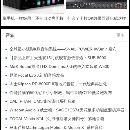
像手机一样好用，还带自动房间校
什么？卡拉OK效果器进化成这样
正的数字转盘你见过么？
了？中创T3试用
音箱
更多
全球最小观影K歌音响系统——SNAIL POWER IW3mini发布
【新品上市】天逸双15吋旗舰有源低音炮：SUB-8000
M&K Sound推出THX Dominus认证的嵌入式音箱IW500
劲浪Focal Evo X进韵音箱发布
杰士Klipsch RP-8000F II落地式音箱，一代经典再进化
性能拉满的500瓦10寸小钢炮，蜗牛音响C110低音炮发布
DALI PHANTOM定制安装H系列音箱
Wisdom Audio（威士顿）SAGE ICS7a天花板多功能点源扬声器
FOCAL Vestia N°4（劲浪维斯塔女神四号）落地音箱
马田芦根MartinLogan Motion & Motion XT系列音箱