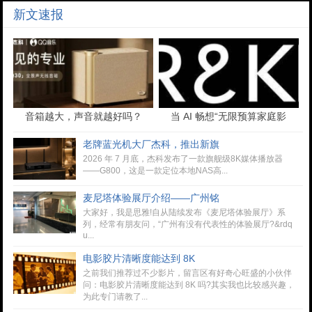
新文速报
音箱越大，声音就越好吗？
当 AI 畅想“无限预算家庭影
很多人第一步就选错了
院”，现实中的 Miller&Kreise
老牌蓝光机大厂杰科，推出新旗
2026 年 7 月底，杰科发布了一款旗舰级8K媒体播放器
——G800，这是一款定位本地NAS高...
麦尼塔体验展厅介绍——广州铭
大家好，我是思雅!自从陆续发布《麦尼塔体验展厅》系
列，经常有朋友问，“广州有没有代表性的体验展厅?&rdq
u...
电影胶片清晰度能达到 8K
之前我们推荐过不少影片，留言区有好奇心旺盛的小伙伴
问：电影胶片清晰度能达到 8K 吗?其实我也比较感兴趣，
为此专门请教了...