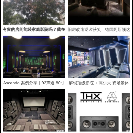
有窗的房间能装家庭影院吗？藏在
旧房改造逆袭获奖！德国阿斯顿这
别墅二楼的7.2.4全景声影音室
套7.2.4全景声私人影院太惊艳了
Ascendo 案例分享丨92声道 80寸
解锁顶级影院 + 高尔夫 双场景体
低音炮只为震撼音效而生？
验 —— 德国 ASCENDO 阿斯顿案
例