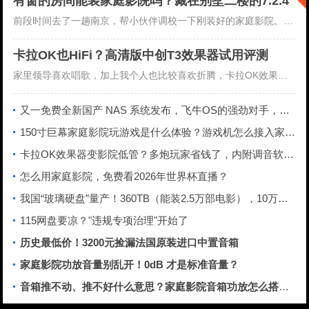
有窗的房间能装家庭影院吗？藏在别墅二楼的7.2.4
全景声影音室
前段时间去了一趟南京，帮小伙伴调校一下刚装好的家庭影院。街边的灯笼树上挂满了一串...
卡拉OK也HiFi？高清版中创T3效果器试用评测
家里领导喜欢唱歌，加上我个人也比较喜欢折腾，卡拉OK效果器这些年就换过不下七八台...
又一免费全新国产 NAS 系统发布，飞牛OS的强劲对手，闲置电脑就能跑的GEAK OS
150寸巨幕家庭影院玩游戏是什么体验？游戏机怎么接入家庭影院？
卡拉OK效果器变影院低管？多炮玩家省钱了，内附调音软件免费下载
怎么用家庭影院，免费看2026年世界杯直播？
我国“玻璃硬盘”量产！360TB（能装2.5万部电影），10万年寿命，成本仅传统1/10
115网盘要凉？"违规专项治理"开始了
历史最低价！3200元捡漏法国原装进口中置音箱
家庭影院功放音量别乱开！0dB 才是标准音量？
音箱推不动、推不好什么意思？家庭影院音箱功放怎么搭配？