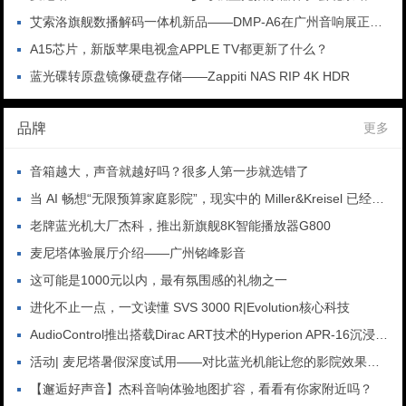
艾索洛旗舰数播解码一体机新品——DMP-A6在广州音响展正式发布
A15芯片，新版苹果电视盒APPLE TV都更新了什么？
蓝光碟转原盘镜像硬盘存储——Zappiti NAS RIP 4K HDR
品牌
更多
音箱越大，声音就越好吗？很多人第一步就选错了
当 AI 畅想“无限预算家庭影院”，现实中的 Miller&Kreisel 已经将它变成了真相
老牌蓝光机大厂杰科，推出新旗舰8K智能播放器G800
麦尼塔体验展厅介绍——广州铭峰影音
这可能是1000元以内，最有氛围感的礼物之一
进化不止一点，一文读懂 SVS 3000 R|Evolution核心科技
AudioControl推出搭载Dirac ART技术的Hyperion APR-16沉浸式家庭影院处理器
活动| 麦尼塔暑假深度试用——对比蓝光机能让您的影院效果提升多少
【邂逅好声音】杰科音响体验地图扩容，看看有你家附近吗？