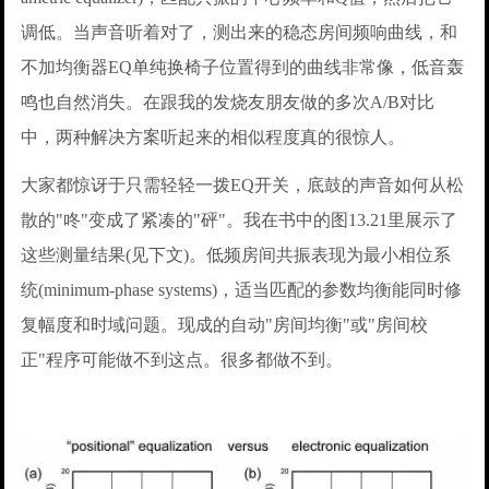
调低。当声音听着对了，测出来的稳态房间频响曲线，和
不加均衡器EQ单纯换椅子位置得到的曲线非常像，低音轰
鸣也自然消失。在跟我的发烧友朋友做的多次A/B对比
中，两种解决方案听起来的相似程度真的很惊人。
大家都惊讶于只需轻轻一拨EQ开关，底鼓的声音如何从松
散的"咚"变成了紧凑的"砰"。我在书中的图13.21里展示了
这些测量结果(见下文)。低频房间共振表现为最小相位系
统(minimum-phase systems)，适当匹配的参数均衡能同时修
复幅度和时域问题。现成的自动"房间均衡"或"房间校
正"程序可能做不到这点。很多都做不到。