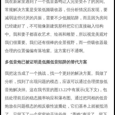
我在新家里遇到了一个低音轰鸣让人完全受不了的房间。
常规解决方案是安装低频吸收器，但分析情况后发现，要
减弱这些讨厌的共振，需要不少低频陷阱，而且因为房间
已经建好了，不可能像新建筑那样把它们直接融入结构
中。我和妻子都喜欢艺术、绘画和雕塑，所以视觉美观对
我们很重要。我们还有很棒的全景视野，而一些吸收器最
合理的位置偏偏有落地窗。这方案行不通啊。
多低音炮已被证明是低频低音陷阱的替代方案
我把这当成了一个挑战，找一个更好的解决方案。我做了
分析，找到了出现问题的模态，应该可以通过合理摆放低
音炮解决掉。这在我书里的图13.22中有展示(见下文)，包
括处理前后的稳态频率响应和瀑布图。通过把同相的低音
炮放在问题模态的相反极性波瓣处，它们基本上就被抵消
了。只留下了一个窄窄的干涉谷值，"轰鸣"声没了，留下