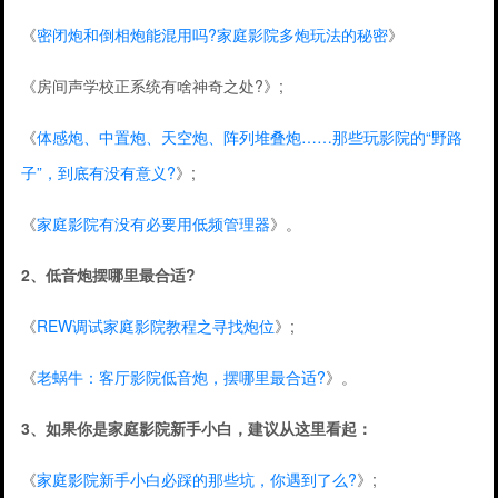
《
密闭炮和倒相炮能混用吗?家庭影院多炮玩法的秘密
》
《房间声学校正系统有啥神奇之处?》;
《
体感炮、中置炮、天空炮、阵列堆叠炮……那些玩影院的“野路
子”，到底有没有意义?
》;
《
家庭影院有没有必要用低频管理器
》。
2、低音炮摆哪里最合适?
《
REW调试家庭影院教程之寻找炮位
》;
《
老蜗牛：客厅影院低音炮，摆哪里最合适?
》。
3、如果你是家庭影院新手小白，建议从这里看起：
《
家庭影院新手小白必踩的那些坑，你遇到了么?
》;