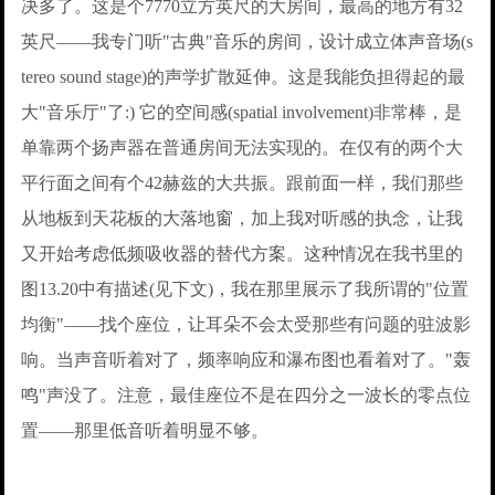
决多了。这是个7770立方英尺的大房间，最高的地方有32
英尺——我专门听"古典"音乐的房间，设计成立体声音场(s
tereo sound stage)的声学扩散延伸。这是我能负担得起的最
大"音乐厅"了:) 它的空间感(spatial involvement)非常棒，是
单靠两个扬声器在普通房间无法实现的。在仅有的两个大
平行面之间有个42赫兹的大共振。跟前面一样，我们那些
从地板到天花板的大落地窗，加上我对听感的执念，让我
又开始考虑低频吸收器的替代方案。这种情况在我书里的
图13.20中有描述(见下文)，我在那里展示了我所谓的"位置
均衡"——找个座位，让耳朵不会太受那些有问题的驻波影
响。当声音听着对了，频率响应和瀑布图也看着对了。"轰
鸣"声没了。注意，最佳座位不是在四分之一波长的零点位
置——那里低音听着明显不够。