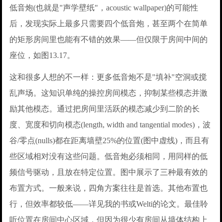
低音炮(也就是"声学壁纸"，acoustic wallpaper)的可能性
后，发现实际上最多只需要四个低音炮，甚至两个在简单
的矩形房间里也能有不错的效果——但仅限于房间中间的
座位，如图13.17。
这和很多人想的不一样：更多低音炮不是"填补"空洞或搅
乱声场。这知识单纯的操控房间模态，抑制某些模态并激
励其他模态。通过把房间里活跃的模态减少到二阶的长
度、宽度和切向模态(length, width and tangential modes)，波
谷/零点(nulls)都在距离墙壁25%的位置(图中虚线)，而且有
些区域相对没有这些问题。低音炮必须相同，用同样的低
频信号驱动，且放在特定位置。图中展示了三种最有效的
布置方式。一般来说，四角方案往往是首选。其他布置也
行，但效率都较低——详见我的书或Welti的论文。最佳聆
听位置在房间中心区域，但因为很少有房间从墙体结构上