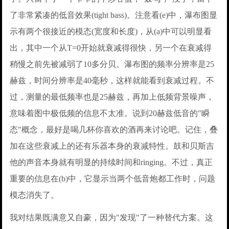
了非常紧凑的低音效果(tight bass)。注意看(e)中，瀑布图显
示有两个很接近的模态(宽度和长度)，从(a)中可以明显看
出，其中一个从T=0开始就衰减得很快，另一个在衰减得
稍慢之前先被减弱了10多分贝。瀑布图的频率分辨率是25
赫兹，时间分辨率是40毫秒，这样就能看到衰减过程。不
过，测量的最低频率也是25赫兹，再加上低频背景噪声，
意味着图中极低频的信息不太准。说到20赫兹低音的"瞬
态"概念，最好是喝几杯你喜欢的酒再来讨论吧。记住，叠
加在这些衰减上的还有乐器本身的衰减特性。鼓和贝斯吉
他的声音本身就有明显的持续时间和ringing。不过，真正
重要的信息在(b)中，它显示当两个低音炮都工作时，问题
模态消失了。
我对结果既满意又自豪，因为"发现"了一种替代方案。这