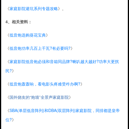
《
家庭影院避坑系列专题攻略
》。
4、相关资料：
《
低音炮选购葵花宝典
》
《
低音炮功率几百上千瓦?有必要吗?
》
《
家庭影院低音炮必须和音箱同品牌?喇叭越大越好?功率大更扰
民?
》
《
低音炮轰轰响，看电影头疼难受咋办啊?
》
《
国外烧友的“炮墙”全景声家庭影院
》
《
SBA(单层低音阵列)和DBA(双层阵列)家庭影院，同排都是皇帝
位?
》