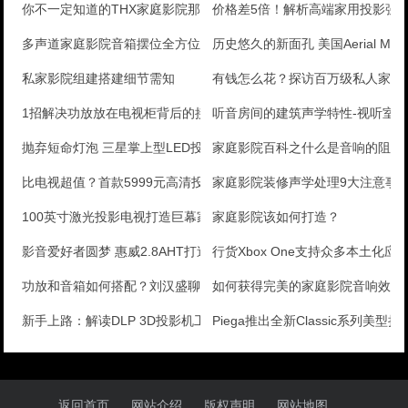
你不一定知道的THX家庭影院那些事
价格差5倍！解析高端家用投影强在
多声道家庭影院音箱摆位全方位解析
历史悠久的新面孔 美国Aerial Mode
私家影院组建搭建细节需知
有钱怎么花？探访百万级私人家庭
1招解决功放放在电视柜背后的接线问题
听音房间的建筑声学特性-视听室
抛弃短命灯泡 三星掌上型LED投影评测
家庭影院百科之什么是音响的阻抗
比电视超值？首款5999元高清投影拆箱
家庭影院装修声学处理9大注意事
100英寸激光投影电视打造巨幕家庭影院
家庭影院该如何打造？
影音爱好者圆梦 惠威2.8AHT打造百万级私人影院
行货Xbox One支持众多本土化应
功放和音箱如何搭配？刘汉盛聊英国ATC SCM19
如何获得完美的家庭影院音响效果
新手上路：解读DLP 3D投影机工作原理
Piega推出全新Classic系列美型扬
返回首页
网站介绍
版权声明
网站地图