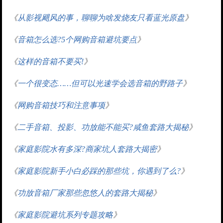
《
从影视飓风的事，聊聊为啥发烧友只看蓝光原盘
》
《
音箱怎么选?5个网购音箱避坑要点
》
《
这样的音箱不要买!
》
《
一个很变态……但可以光速学会选音箱的野路子
》
《
网购音箱技巧和注意事项
》
《
二手音箱、投影、功放能不能买?咸鱼套路大揭秘
》
《
家庭影院水有多深?商家坑人套路大揭密
》
《
家庭影院新手小白必踩的那些坑，你遇到了么?
》
《
功放音箱厂家那些忽悠人的套路大揭秘
》
《
家庭影院避坑系列专题攻略
》