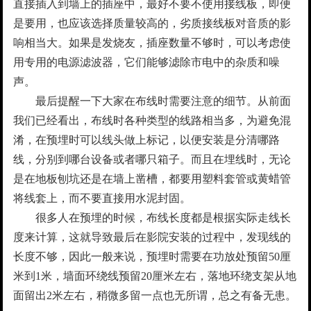
直接插入到墙上的插座中，最好不要不使用接线板，即便
是要用，也应该选择质量较高的，劣质接线板对音质的影
响相当大。如果是发烧友，插座数量不够时，可以考虑使
用专用的电源滤波器，它们能够滤除市电中的杂质和噪
声。
最后提醒一下大家在布线时需要注意的细节。从前面
我们已经看出，布线时各种类型的线路相当多，为避免混
淆，在预埋时可以线头做上标记，以便安装是分清哪路
线，分别到哪台设备或者哪只箱子。而且在埋线时，无论
是在地板刨坑还是在墙上凿槽，都要用塑料套管或黄蜡管
将线套上，而不要直接用水泥封固。
很多人在预埋的时候，布线长度都是根据实际走线长
度来计算，这就导致最后在影院安装的过程中，发现线的
长度不够，因此一般来说，预埋时需要在功放处预留50厘
米到1米，墙面环绕线预留20厘米左右，落地环绕支架从地
面留出2米左右，稍微多留一点也无所谓，总之有备无患。