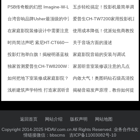
PSB传奇般的幻想 Imagine-W-LCR2入墙
五步轻松搞定！投影机最简单调试
台湾音响品牌Usher最顶级的中置音箱
爱普生CH-TW7200家用投影机首
在家庭影院装修设计中需要注意的问题
使用成本降低！优派短焦商教投影
时尚简洁声吧 索尼HT-CT660一体式音箱测评
关于音场方面的漫述
投影灯泡举白旗！揭秘明基蓝核光引擎
家庭影院音箱的安装与调试
独家首测爱普生CH-TW8200W 3D投影机
家居听音室装修该注意的几点
如何把地下室装修成家庭影院？
内敛大气！奥图码钻石级高清投影
浅析建筑声学特性 打造家居听音香舍
揭秘音箱发声原理，教你如何提升
返回首页
网站介绍
版权声明
网站地图
Copyright 2014-2025 HDAV.com.cn All Rights Reserved. 业务合作&友
情链接微信：bbscms
吉ICP备11003082号-10