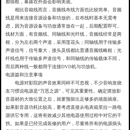
都很粗，暴露在外面会影响美观。
相比音箱线而言，音频线布线方面也比较简单。音频
线是用来连接音源设备和功放的，在布线时基本无需考
虑，因为音源设备与功放通常放在一起，后期配置即可。
线材方面，有音频线、同轴线和光纤线，音频线经常是两
根，分为左右两个声道，采用莲花头；同轴线用于传输多
声道信号，信号量大，接头及线都比普通音频线略粗；光
纤线也用于传输多声道信号，和同轴线的传输载体不同，
而后两种线一般都用于连接DVD机与功放机。
电源篇和注意事项
电源对影院的声音效果同样不可忽视，不少音响发烧
友习惯说电源是“万恶之源”，可见其重要性。确定摆放影
音器材的大致位置之后，就要预留出足够多的墙面插座。
如果影音器功耗比较高，要考虑直接从电表箱里拉一路电
源供它专用，这将有效减少其他电器使用过程中对它的干
扰。如果是已经完成装修的用户，尽量将所有的电源插头