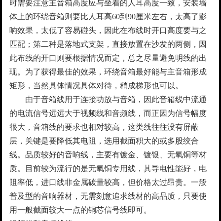
时需要注意主音箱高度应与坐着的人耳高度一致，安装墙
体上的环绕音箱则要比人耳高60到90厘米左右，太高了影
响效果，太低了容易碰头，因此在布线时开口高度要与之
匹配；第二种是落地式支架，直接放置在沙发的两侧，因
此布线的开口则要根据情况而定，总之尽量避免明线的出
现。为了获得最佳的效果，环绕音箱最好能与主音箱形成
矩形，当然具体情况具体对待，稍成梯形也可以。
由于音箱线用于连接功放与音箱，因此音箱线中流通
的电流信号远远大于视频线和音频线，而正因为信号幅度
很大，音箱线的要求也相对较高，这类线往往没有屏蔽
层，关键是要降低其电阻，选用截面积大的或多股绞合
线。品质较好的音响线，主要有镀金、镀银、无氧铜等材
质。目前较为流行的是无氧铜专用线，其导电性能好，电
阻率低，进口线非金属碳量较高，但价格太过昂贵。一般
普及型的音响器材，无需刻意追求线材的高品质，只要使
用一般截面较大一点的铜芯信号线即可。