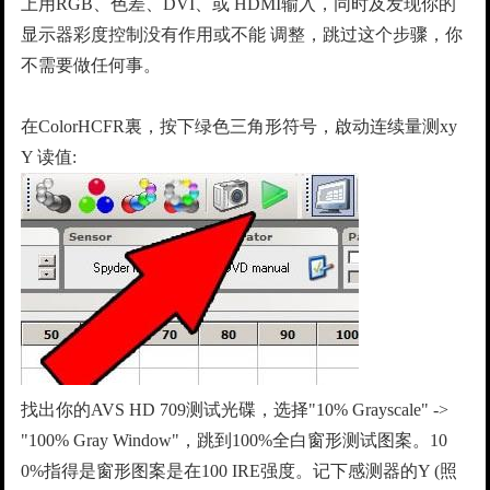
上用RGB、色差、DVI、或 HDMI输入，同时及发现你的
显示器彩度控制没有作用或不能 调整，跳过这个步骤，你
不需要做任何事。
在ColorHCFR裏，按下绿色三角形符号，啟动连续量测xy
Y 读值:
找出你的AVS HD 709测试光碟，选择"10% Grayscale" ->
"100% Gray Window"，跳到100%全白窗形测试图案。10
0%指得是窗形图案是在100 IRE强度。记下感测器的Y (照