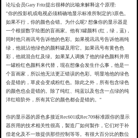
论坛会员Gary Fritz提出很棒的比喻来解释这个原理:
"你的投影机或电视必须精确地显示标准所制定的3原色。
如果不行，你的颜色会错。为什么呢? 想像你的显示器是
一个根据数字绘图的盲画家。他有3罐颜料 (红，绿，蓝)，
同时他只画讯号告诉他的色彩。如果视讯讯号告诉他画纯
绿，他就沾他绿色的颜料罐及用它。如果讯号有黄色色
彩，他就混合红及绿。如果某人调换了他的绿色颜料并用
一罐粉红色颜料来代替，现在想像会发生什么事，他是一
个盲画家，所以他无法更正错误的色彩。明显地他的绿色
会是错的，草皮会变成粉红色。除此之外，所有包含绿色
的颜色也会是错的。除了纯红、纯蓝以及包含一点绿的纯
洋红暗阶外，所有其它的颜色都会是错的。"
你的显示器的原色多接近Rec601或Rec709标准跟你的显示
器所用的技术相关性很高，製造厂如何製作，它们对于补
偿老化及不一致提供那些控制等等。有很大百分比的数位