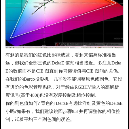
有趣的是我们的红色比起绿或蓝，看起来偏离标准相当
远，但我们全部三色的DeltaE 值却相当接近。多注意Delta
E的数值而不是CIE 图直到你习惯读值与CIE 图间的关係。
在我们的Barco投影机，几乎没不能调整原色或副色。它没
有进阶的色彩管理系统，对于经由RGBHV输入的高解析
度讯号(高于480i)也没有彩度控制及相位控制。
你的副色值如何? 青色的 DeltaE有远比洋红及黄色的DeltaE
小吗?如果有，我们建议跳回步骤8.3 并再调整你的相位控
制，试着平均三个副色间的误差。