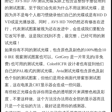
附记: AVS HD 709 测试光碟实际上包含这整份手册会用到
的测试图案。至于我们会先前为什么不用这测试光碟，是
因为并不是每个人都习惯烧录他们自已的光碟或是有HD D
VD或蓝光播放器。同时，AVS HD 709仍然还有修改在进
行，代表测试图案被视为还在改进中，会造成我们要配合
它改写手册。这是我们找到不贵，最完整，已经可用的测
试光碟 !
如果你有不同的测试光碟，包含原色及副色的100%饱合10
0 IRE 视窗测试图案也可以。GetGrey 是一片常见的(非免
费) 也可用的测试光碟。ColorHCFR 设计者也有提到他们
自已的PAL格式的测试光碟。Avia测试光碟包含原色及副
色个别的测试图案，但他们是用全画面代替窗形测试图
案，这在电浆及CRT显示器会造成一些问题。
有些校正光碟会告诉你用染色的透明胶片来调整色相及彩
度，不要这样做。这个方法没办法用在全部的显示器而且
只是一个近似的方法，最好还是用你的感测器。