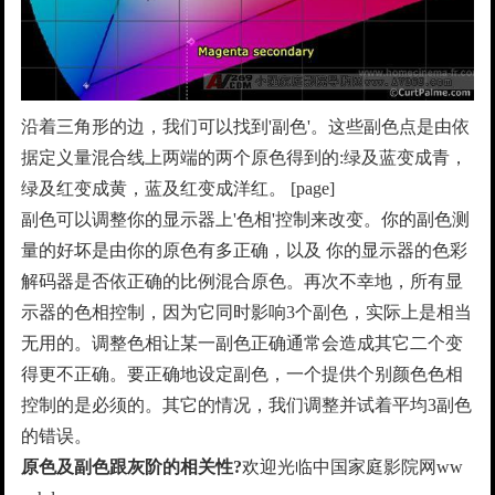
沿着三角形的边，我们可以找到'副色'。这些副色点是由依
据定义量混合线上两端的两个原色得到的:绿及蓝变成青，
绿及红变成黄，蓝及红变成洋红。 [page]
副色可以调整你的显示器上'色相'控制来改变。你的副色测
量的好坏是由你的原色有多正确，以及 你的显示器的色彩
解码器是否依正确的比例混合原色。再次不幸地，所有显
示器的色相控制，因为它同时影响3个副色，实际上是相当
无用的。调整色相让某一副色正确通常会造成其它二个变
得更不正确。要正确地设定副色，一个提供个别颜色色相
控制的是必须的。其它的情况，我们调整并试着平均3副色
的错误。
原色及副色跟灰阶的相关性?
欢迎光临中国家庭影院网ww