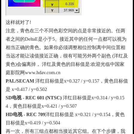
这样就对了!
注意，青色在三个不同色彩空间的点是非常接近的。任两
者之间的DeltaE是小于5。接近其中的任何一点都可以视为
相当正确的青色。如果你必须调整相位控制离中间位置相
当远才能让读值接近正确，很有可能另外两个副色 (洋红及
黄色)会偏离掉， 洋红及黄色的目标值是:欢迎光临中国家
庭影院网www.hdav.com.cn
PAL/SECAM
洋红目标值是x=0.327 / y=0.157，黄色目标值
是 x=0.417 / y=0.502
SD
电视
- REC 601 (NTSC)
洋红目标值是x=0.314 / y=0.15
4，黄色目标值是x=0.421 / y=0.507
HD
电视
- REC 709
洋红目标值是 x=0.321 / y=0.154，黄色
目标值是x=0.419 / y=0.504
再一次，所有三组点都相当接近其它组。在下个步骤，我