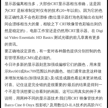
显示器偏离相当多，大部份CRT显示器相当准确，这是因
为CRT 是标准制定时仅有的技术(20+年以前)。因为它的色
彩正确性及不会色彩漂移 (数位显示器灯泡色彩输出在短时
间会漂移相当大的量，相较之下 CRT映像管色彩输出则仍
然是稳定的)， 电影工作室还是仍然用CRT显示器。在 Digi
tal Video Essentials: HD Basics 测试光碟的前几章裏有更多
的资讯。
要正确地设定原色，有一套对各种颜色提供分别控制的色
彩管理系统(CMS)是必须的。
今日许多新的显示器刻意加强或偏移它们的颜色，用来显
示Rec601或Rec709范围以外的颜色。他们通常故意这样做
来增加光输出(加强绿及蓝) 及/或造成颜色看起来更浓艳或
讨喜。记住这是完全错的是很重要的!最后的结果是得到一
个不是导演想要让你看到的画面。这可以用真实的例子来
说明，用两种不同的显示器技术:我们用CRT 映像管技术的
Barco Cine 8 Onyx 投影机? 及用数位D-ILA技术的高阶JVC