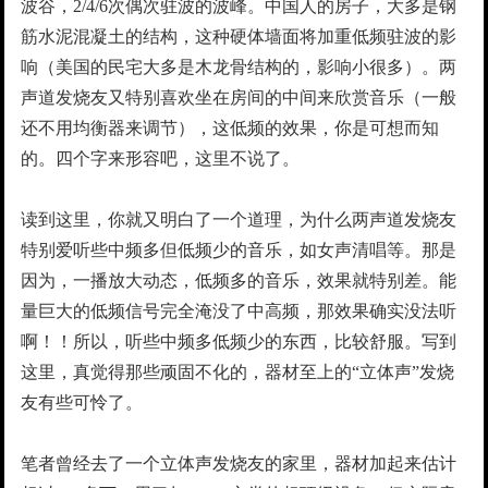
波谷，2/4/6次偶次驻波的波峰。中国人的房子，大多是钢
筋水泥混凝土的结构，这种硬体墙面将加重低频驻波的影
响（美国的民宅大多是木龙骨结构的，影响小很多）。两
声道发烧友又特别喜欢坐在房间的中间来欣赏音乐（一般
还不用均衡器来调节），这低频的效果，你是可想而知
的。四个字来形容吧，这里不说了。
读到这里，你就又明白了一个道理，为什么两声道发烧友
特别爱听些中频多但低频少的音乐，如女声清唱等。那是
因为，一播放大动态，低频多的音乐，效果就特别差。能
量巨大的低频信号完全淹没了中高频，那效果确实没法听
啊！！所以，听些中频多低频少的东西，比较舒服。写到
这里，真觉得那些顽固不化的，器材至上的“立体声”发烧
友有些可怜了。
笔者曾经去了一个立体声发烧友的家里，器材加起来估计