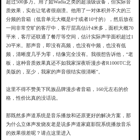
超过500多万。用了如Wadia之类的超顶级设备，但实际音
质效果，实在让笔者很崩溃。他用了一对体积并不大的三
分频的音箱（低音单元大概是8寸或者10寸的），然后放在
一间非常空旷的客厅中，客厅层高估计4米多，面积大概70
平米，客厅还联通了餐厅等空间，估计实际声学面积超过1
20平米。那声音，即没有高频，也没有中频，也没有低
频，清晰度几乎为零，结像完全没有。我很想告诉他，“老
板，这种音质效果真还不如我家深夜听漫步者R1000TC北
美版的，至少，我家的声音很结实很清晰”。
这里不得不赞美下民族品牌漫步者音箱，160元左右的价
格，性价比真的没话说。
那既然多声道系统是音乐播放和还原更好的解决方案，那
为什么立体声发烧友老是说多声道家庭影院系统播放音乐
的效果很差呢？请点这里进入