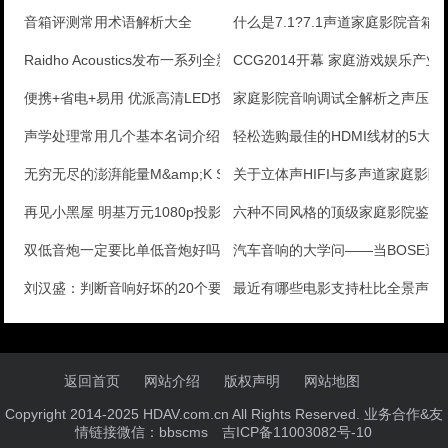
音箱评测常用术语解析大全
什么是7.1?7.1声道家庭影院音箱
Raidho Acoustics发布一系列全新音箱
CCG2014开幕 家庭游戏娱乐产
便携+省电+易用 优派高清LED投影评测
家庭影院音响调试全解析之声压仪
声学处理常用几个基本名词介绍
轻松选购最佳的HDMI线材的5大
无穷无尽的澎湃能量M&amp;K SOUND
关于立体声HIFI与多声道家庭影院
再见小黑屋 明基万元1080p投影机评测
六种不同风格的顶级家庭影院鉴赏
双低音炮一定要比单低音炮好吗？
汽车音响的大学问——当BOSE遇
刘汉盛：判断音响好坏的20个要点
最近有哪些电影支持杜比全景声
返回首页
网站介绍
版权声明
网站地图
Copyright 2014-2025 HDAV.com.cn All Rights Reserved. 业务合作&友
情链接微信：bbscms
吉ICP备11003082号-10