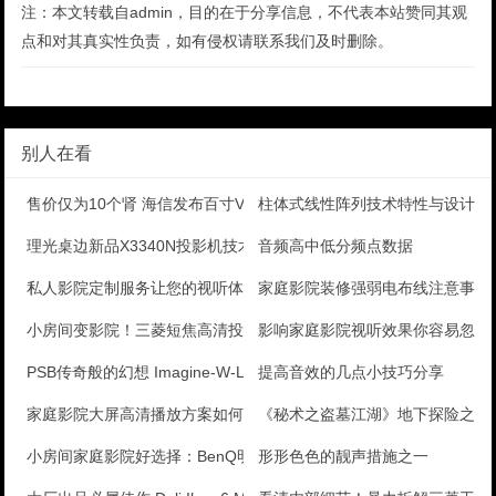
注：本文转载自admin，目的在于分享信息，不代表本站赞同其观
点和对其真实性负责，如有侵权请联系我们及时删除。
别人在看
售价仅为10个肾 海信发布百寸VIDAA MAX激光
柱体式线性阵列技术特性与设计应
理光桌边新品X3340N投影机技术解析
音频高中低分频点数据
私人影院定制服务让您的视听体验更加完美
家庭影院装修强弱电布线注意事项
小房间变影院！三菱短焦高清投影拆箱
影响家庭影院视听效果你容易忽视
PSB传奇般的幻想 Imagine-W-LCR2入墙
提高音效的几点小技巧分享
家庭影院大屏高清播放方案如何打造？
《秘术之盗墓江湖》地下探险之旅 
小房间家庭影院好选择：BenQ明基W1070短焦3D
形形色色的靓声措施之一