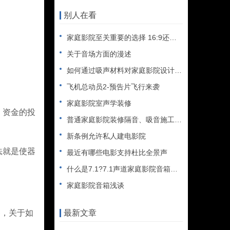
别人在看
家庭影院至关重要的选择 16:9还是2.35?
关于音场方面的漫述
如何通过吸声材料对家庭影院设计混响时间进行控制
飞机总动员2-预告片飞行来袭
家庭影院室声学装修
，资金的投
普通家庭影院装修隔音、吸音施工方法
新条例允许私人建电影院
法就是使器
最近有哪些电影支持杜比全景声
什么是7.1?7.1声道家庭影院音箱摆放小常识
家庭影院音箱浅谈
器，关于如
最新文章