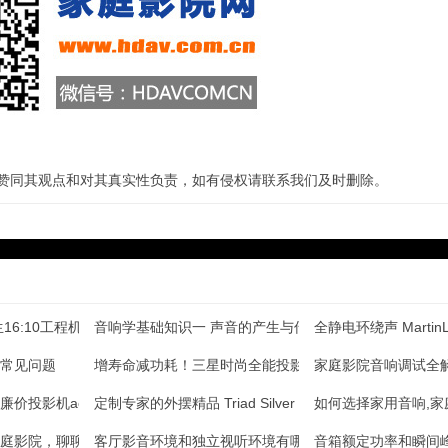
站赞同其观点和对其真实性负责，如有侵权请联系我们及时删除。
16:10工程机评测
音响学基础知识一 声音的产生与传播
全静电环绕声 MartinL
常见问题
增寿命减功耗！三星时尚全能投影评测
家庭影院音响调试全
投影机acer(宏基) P13
定制专家的外摆精品 Triad Silver omn
如何选择家用音响,
庭影院，聊聊人生
客厅影音环境和独立视听环境有哪些区别？
音箱额定功率和瞬间