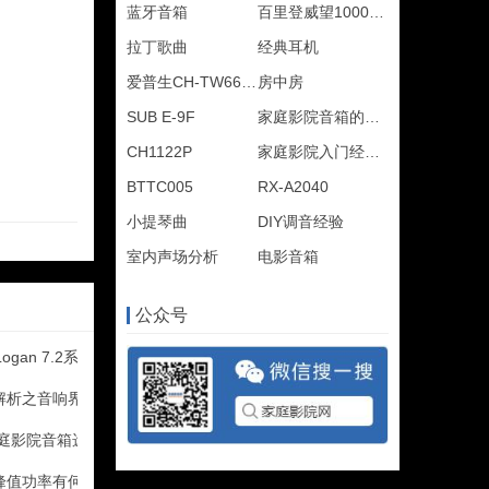
蓝牙音箱
百里登威望1000SW
拉丁歌曲
经典耳机
爱普生CH-TW6600
房中房
SUB E-9F
家庭影院音箱的摆位
CH1122P
家庭影院入门经验指南
BTTC005
RX-A2040
小提琴曲
DIY调音经验
室内声场分析
电影音箱
公众号
ogan 7.2系统私家
解析之音响界的十大谎言
家庭影院音箱选购攻略
峰值功率有何不同？