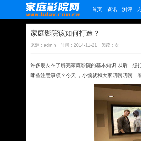
首页
资讯
测评
家庭影院该如何打造？
来源：admin
时间：2014-11-21
阅读：
次
许多朋友在了解完家庭影院的基本知识 以后，想
哪些注意事项？今天 ，小编就和大家叨唠叨唠，看