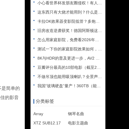
小心看世界杯发朋友圈侵权！有人被判赔108万
这东西只有大烧才能用到？什么是XLR接口？平衡音频信号线、低
卡拉OK效果器变影院低管？多炮玩家省钱了，内附调音软件免费下
旧房改造逆袭获奖！德国阿斯顿这套7.2.4全景声私人影院太惊
怎么用家庭影院，免费看2026年世界杯直播？
测试一下你的家庭影院效果如何，bobo精选测试片1~3合集
8K与HDR的普及更进一步，AV2 视频编解码器发布
豆瓣评分最高的10部电影（截至2025年）
不做吊顶也能用吸顶喇叭？全景声天空声道安装教程
我国“玻璃硬盘”量产！360TB（能装2.5万部电影），10
不是简单的
最佳的影音
分类标签
Array
钢琴名曲
XTZ SUB12.17
电影主题曲