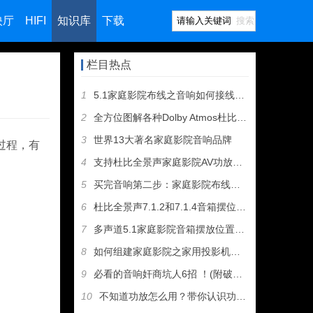
映厅
HIFI
知识库
下载
搜索
栏目热点
1
5.1家庭影院布线之音响如何接线（图文教程）
2
全方位图解各种Dolby Atmos杜比全景声音箱摆位方案
3
世界13大著名家庭影院音响品牌
过程，有
4
支持杜比全景声家庭影院AV功放和音箱推荐
5
买完音响第二步：家庭影院布线及音箱摆位
6
杜比全景声7.1.2和7.1.4音箱摆位有什么区别
7
多声道5.1家庭影院音箱摆放位置建议
8
如何组建家庭影院之家用投影机选购指南
9
必看的音响奸商坑人6招 ！(附破解招式）
10
不知道功放怎么用？带你认识功放机所有接口