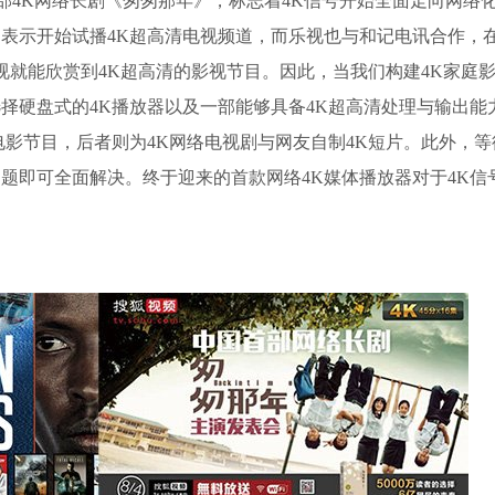
国内首部4K网络长剧《匆匆那年》，标志着4K信号开始全面走向网络
表示开始试播4K超高清电视频道，而乐视也与和记电讯合作，
视就能欣赏到4K超高清的影视节目。因此，当我们构建4K家庭影
择硬盘式的4K播放器以及一部能够具备4K超高清处理与输出能
影节目，后者则为4K网络电视剧与网友自制4K短片。此外，等
问题即可全面解决。终于迎来的首款网络4K媒体播放器对于4K信