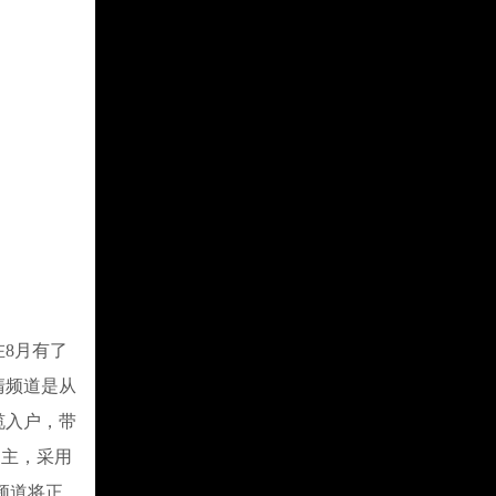
8月有了
清频道是从
缆入户，带
为主，采用
频道将正