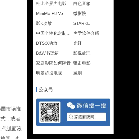
杜比全景声电影
白色音箱
MiniMe P8 Ve
微影院
影K功放
STARKE
中国个性化定制联盟
声学软件介绍
DTS:X功放
光纤
B&W书架箱
影像处理
家庭影院如何隔音
狙击电影
明基超投电视
魔朋
公众号
美国市场推
赁方式，或者
二代弧面液
播放器，也