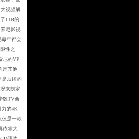
S三大视频解
置了1TB的
自索尼影视
视每年都会
局限性之
索尼的VP
用的是其他
但是后续的
状况来制定
华数TV合
力的4K
仅仅是一款
再依靠大
CD碟片