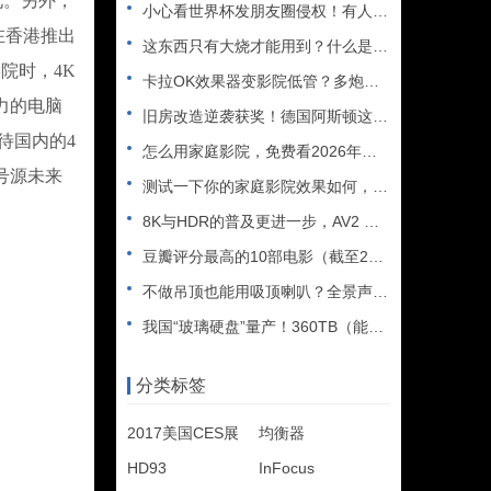
化。另外，
小心看世界杯发朋友圈侵权！有人被判赔108万
在香港推出
这东西只有大烧才能用到？什么是XLR接口？平衡音频信号线、低
院时，4K
卡拉OK效果器变影院低管？多炮玩家省钱了，内附调音软件免费下
力的电脑
旧房改造逆袭获奖！德国阿斯顿这套7.2.4全景声私人影院太惊
待国内的4
怎么用家庭影院，免费看2026年世界杯直播？
号源未来
测试一下你的家庭影院效果如何，bobo精选测试片1~3合集
8K与HDR的普及更进一步，AV2 视频编解码器发布
豆瓣评分最高的10部电影（截至2025年）
不做吊顶也能用吸顶喇叭？全景声天空声道安装教程
我国“玻璃硬盘”量产！360TB（能装2.5万部电影），10
分类标签
2017美国CES展
均衡器
HD93
InFocus