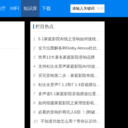
映厅
HIFI
知识库
下载
搜索
栏目热点
1
5.1家庭影院布线之音响如何接线（图文教程）
2
全方位图解各种Dolby Atmos杜比全景声音箱摆位方案
3
世界13大著名家庭影院音响品牌
4
支持杜比全景声家庭影院AV功放和音箱推荐
5
买完音响第二步：家庭影院布线及音箱摆位
6
杜比全景声7.1.2和7.1.4音箱摆位有什么区别
7
多声道5.1家庭影院音箱摆放位置建议
8
如何组建家庭影院之家用投影机选购指南
9
必看的音响奸商坑人6招 ！(附破解招式）
10
不知道功放怎么用？带你认识功放机所有接口