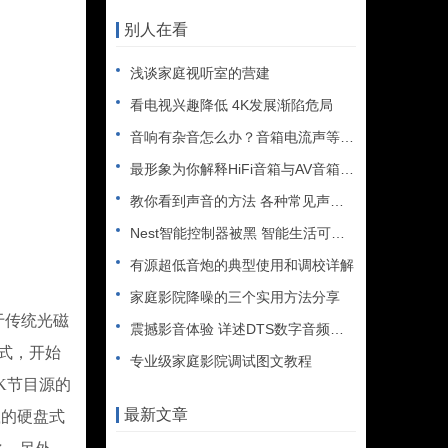
别人在看
浅谈家庭视听室的营建
看电视兴趣降低 4K发展渐陷危局
音响有杂音怎么办？音箱电流声等处理方法
最形象为你解释HiFi音箱与AV音箱及监听音箱的区别
教你看到声音的方法 各种常见声音的频段
Nest智能控制器被黑 智能生活可能变得更糟？
有源超低音炮的典型使用和调校详解
家庭影院降噪的三个实用方法分享
于传统光磁
震撼影音体验 详述DTS数字音频技术
式，开始
专业级家庭影院调试图文教程
K节目源的
最新文章
载的硬盘式