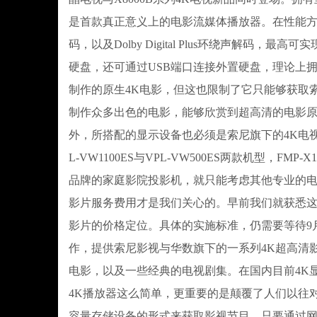
是首款真正意义上的电影流媒体播放器。在性能方面，FMP-
码，以及Dolby Digital Plus环绕声解码，最高
硬盘，还可通过USB端口连接外置硬盘，理论上拥
制作的原生4K电影，但这也限制了它只能够获取
制作众多出色的电影，能够欣赏到超高清的电影
外，所搭配的显示设备也必须是索尼旗下的4K电
L-VW1100ES与VPL-VW500ES两款机型
品牌的家庭影院投影机，就只能考虑其他专业的电影4
影片服务费用才是我们关心的。早前我们就获悉
影片的价格定位。具体的实施标准，仍需要等待9
作，提供索尼影视与华数旗下的一系列4K超高清
电影，以及一些经典的电视剧集。在国内目前4K显
4K播放器这么简单，更重要的是颠覆了人们以往
容量存储设备的形式来获取影视节目，只要通过网