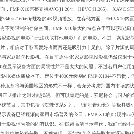
X10完整支持AVC(H.264)、HEVC(H.265)、 XAVC 
可实现3840×2160/60p规格的4K视频播放。在存储方面，FMP-X10内
有不受限制的存储空间。FMP-X10最大的特点在于可以获取源
索尼影视的电影而无法获取其他电影厂商的电影。不过，索尼影
原片，相信对于影音爱好者而言还是吸引力十足的。除了片源的
视与家庭影院投影机。在目前原生4K家庭影院投影机仍然仅限于
，FMP-X10在显示设备方面的局限性并不是太大的问题，不过若用户使
K媒体播放器了。定位于4000元级别的FMP-X10并不昂贵，
这种服务将与美国地区的形式不一样，会充分考虑到国内市场的
月正式推出之时才能揭晓，但可以肯定的是，索尼将会与国内的
影视节目，其中包括《蜘蛛侠系列》、《菲利普船长》等极具吸引
示设备已经逐渐向家用市场普及的今日，FMP-X10的出现并非
对于影视信号源的固有认识。在4K超高清显示年代，我们已经不
络就能够轻松获取。不难发现，正如数字音乐获取方式逐渐取代