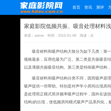
首页
资讯
测评
家庭影院低频共振、吸音处理材料
来源：admin
时间：2015-01-08
阅读：
次
吸音材料和吸声结构大致分为如下几类：第一类
规格最多，应用也最为广泛。第二类是共振吸音
以及薄膜共振吸音结构。第三类是特殊吸声结构
吸音材料和吸声结构分类不同，因而吸声原理也
吸声提供一些帮助。特别是对声学小房间出现房
是处理简正模式简并频率吸声过程中，国外在该技
结构)的出现，使低频房间模式吸声产品系列化，