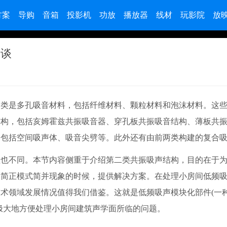
方案
导购
音箱
投影机
功放
播放器
线材
玩影院
放
浅谈
是多孔吸音材料，包括纤维材料、颗粒材料和泡沫材料。这些
结构，包括亥姆霍兹共振吸音器、穿孔板共振吸音结构、薄板共
，包括空间吸声体、吸音尖劈等。此外还有由前两类构建的复合
不同。本节内容侧重于介绍第二类共振吸声结构，目的在于为
间简正模式简并现象的时候，提供解决方案。在处理小房间低频
术领域发展情况值得我们借鉴。这就是低频吸声模块化部件(一
极大地方便处理小房间建筑声学面所临的问题。