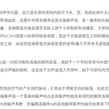
间声学问题，也只是在房间房间内部尺寸长、宽、高的比例不太
。即便如此，也要针对简并频率设置共振吸声器。某一频率的共
现象。亥姆霍兹共振器通常实际上用于小控制室和演播室。大房
42.5m3或更小的房间收效有限，是由于共振器相互之间的耦
应之前，由这些亥姆霍兹共振器装置的使用(像几乎所有无源低
ona-tor)是一内部为刚性表面的密闭容器，借助于一个窄的异管与外
部提供声能的损耗。这是由于当声波进入导管时，由于与管径内
导管的空气柱产生强烈振动，它类似于弹簧支持的振荡。在此过
共振吸声器一个显著的吸声特点是其吸声性能具有强烈的频率选
较大的吸声系数，而偏离该频率fo的其他频率吸声性能开始逐渐下