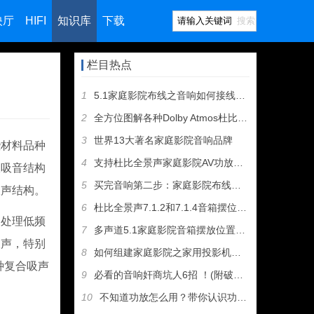
映厅
HIFI
知识库
下载
搜索
栏目热点
1
5.1家庭影院布线之音响如何接线（图文教程）
2
全方位图解各种Dolby Atmos杜比全景声音箱摆位方案
3
世界13大著名家庭影院音响品牌
材料品种
4
支持杜比全景声家庭影院AV功放和音箱推荐
振吸音结构
5
买完音响第二步：家庭影院布线及音箱摆位
吸声结构。
6
杜比全景声7.1.2和7.1.4音箱摆位有什么区别
处理低频
7
多声道5.1家庭影院音箱摆放位置建议
吸声，特别
8
如何组建家庭影院之家用投影机选购指南
种复合吸声
9
必看的音响奸商坑人6招 ！(附破解招式）
10
不知道功放怎么用？带你认识功放机所有接口