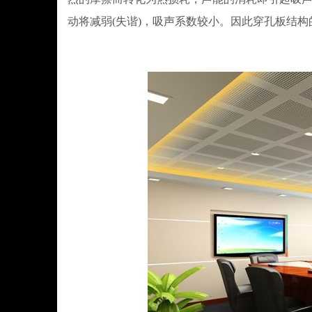
动将减弱(失谐)，吸声系数较小。因此穿孔板结