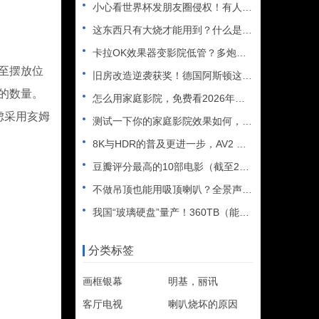
小心看世界杯发朋友圈侵权！有人被判赔108万
这东西只有大烧才能用到？什么是XLR接口？平衡音频信号线、低
卡拉OK效果器变影院低管？多炮玩家省钱了，内附调音软件免费下
至摆放位
旧房改造逆袭获奖！德国阿斯顿这套7.2.4全景声私人影院太惊
的数量。
怎么用家庭影院，免费看2026年世界杯直播？
虑采用亥姆
测试一下你的家庭影院效果如何，bobo精选测试片1~3合集
8K与HDR的普及更进一步，AV2 视频编解码器发布
豆瓣评分最高的10部电影（截至2025年）
不做吊顶也能用吸顶喇叭？全景声天空声道安装教程
我国“玻璃硬盘”量产！360TB（能装2.5万部电影），10
分类标签
画框银幕
明基，丽讯
客厅电视
喇叭烧坏的原因