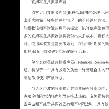
亥姆霍兹共振吸声器
通常采用共振吸声器(俗称低频陷阱)处理小房
出现房间简正频率简并的情况下的不得以的办法
能吸收该频率附近的房间共振波，以降低声染色
多的亥姆霍兹共振器就将要付出太多成本。容积大约
能。使用本装置是需要考虑到，在得到所期望的响
那样)最多可能会占用10%的房间容积。
单个亥姆霍兹共振吸声器( Helmholtz Res
通。类似于一个具有减震的质量一弹簧组合由内
阻尼作用使用声波衰减。
当入射声波的频率接近共振器固有频率f0时，
克服摩擦阻力消耗声能而转换成热能。亥姆霍兹
当声波频率处于共振器固有频率fo附近时，具有