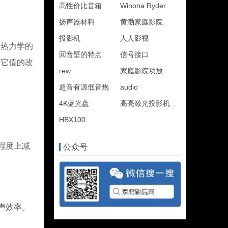
高性价比音箱
Winona Ryder
扬声器材料
黄渤家庭影院
投影机
人人影视
热力学的
回音壁的特点
信号接口
。它值的改
rew
家庭影院功放
超音有源低音炮
audio
4K蓝光盘
高亮激光投影机
HBX100
程度上减
公众号
声效率。