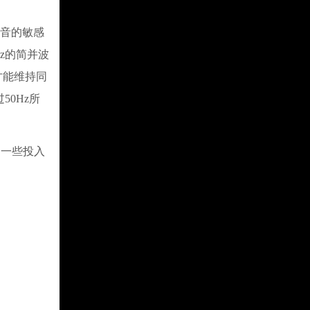
声音的敏感
z的简并波
才能维持同
0Hz所
一些投入