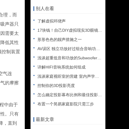
别人在看
合理，而
了解虚拟环绕声
振吸声器只
17块钱！自己DIY虚拟现实3D眼镜谷歌CardBoard
间因需要太
形形色色的靓声措施之一
合降低其性
AV误区 独立功放好过组合音响功放吗
频控制装置
浅谈超重低音和功放的Subwoofer和LFE
详解HIFI音响系统如何组成
面空气连
浅谈家庭视听室的营建 室内声学处理注意事项
空气的摩擦
控制你的3D投影亮度
怎么确定投影幕布比例和最佳投影距离（附工具）
布置一个简易家庭影院只需三步
程中由于
择性。只有
最新文章
降，直到