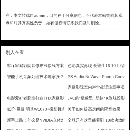
注：本文转载自admin，目的在于分享信息，不代表本站赞同其观
点和对其真实性负责，如有侵权请联系我们及时删除。
别人在看
客厅家庭影院装修布线接线方案
色彩真实再现 爱普生16:10工程机
智能手机音频处理技术哪家强？
PS Audio NuWave Phono Conv
家庭影院室内声学处理注意事项
电影爱好者卧室打造THX家庭影院
JVC的“极致黑” 新款4K旗舰投影机D
低价·巨幕 明基W1070+投影机深度测评
关于如何提高房间的隔音效果
新手上路：什么是NVIDIA立体幻镜技术
全球只有这里能看到 18款功放的