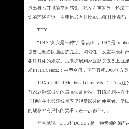
造出身临其境的空间感觉，除左右声道外，还装
觉的环绕声道。主要格式有杜比AC-3和杜比数码
THX
“THX”其实是一种“产品认证”，THX是Tomlins
是要让电影院画面的亮度、均匀性、反差等级和
各种具体的规定。后来扩展到家庭影院设备上,主要认证有
米);THX Select2：中型空间，声学容积2000立方英
THX Certified Multimedia Produc
前家庭影院器材的最高认证标准。THX的精神在
呈现给在电影院或是家里观赏影片的使用者。所以
的规格都有严格的要求，差一步都不行。
简单地说，DTS和DOLBY是一种音频的编码