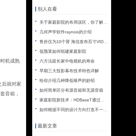
别人在看
关于家庭影院的布局误区，你了解多少？
几何声学软件raynois的介绍
售价仅为10个肾 海信发布百寸VIDAA MAX激光影院
低预算如何组建家庭影院
时机成熟
六方法延长家中电视机的寿命
早期三大投影幕布技术特色详解
给你介绍几种降低噪声的妙招
之后就对家
如何简单区分有源音箱和无源音箱
四套音箱，
家庭影院新技术：HDBaseT通过网线连接实现百米传输
如何根据不同的设计方向打造不一样的视听娱乐空间？
最新文章