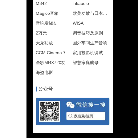
M342
Tikaudio
Magico音箱
欧美功放与日本功放
音响发烧友
WISA
2万元
调音技巧及原则
天龙功放
国外车间生产音响
CCM Cinema 7
家用投影机调试解答
圣歌MRX720功放评测
智慧家庭航母
海盗电影
公众号