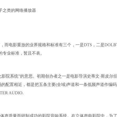
子之类的网络播放器
电影重放的业界规格和标准有三个，一是DTS，二是DOLB
院的专业标准，暂且不表。
的缩写，“数字化影院系统”的意思。初期创办者之一是电影导演史蒂文·斯皮尔
码的配置相近，都是把五条主要(全域)声道和一条低频声道作编
ER AUDIO.
声质量而研制成功的影院音响系统。在立体声电影院中，为了