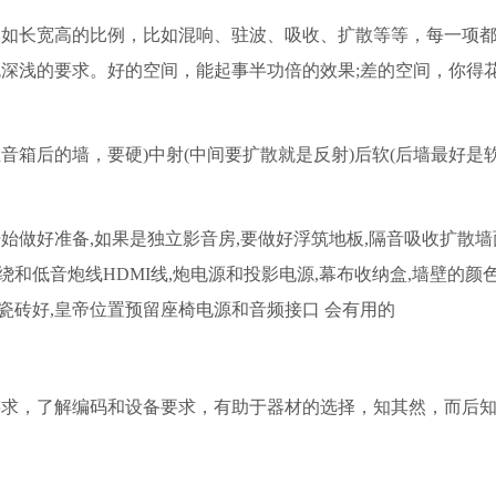
长宽高的比例，比如混响、驻波、吸收、扩散等等，每一项都
深浅的要求。好的空间，能起事半功倍的效果;差的空间，你得
箱后的墙，要硬)中射(中间要扩散就是反射)后软(后墙最好是软
好准备,如果是独立影音房,要做好浮筑地板,隔音吸收扩散墙
绕和低音炮线HDMI线,炮电源和投影电源,幕布收纳盒,墙壁的颜
比瓷砖好,皇帝位置预留座椅电源和音频接口 会有用的
，了解编码和设备要求，有助于器材的选择，知其然，而后知