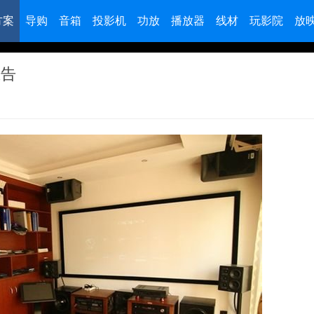
方案
导购
音箱
投影机
功放
播放器
线材
玩影院
放
忠告