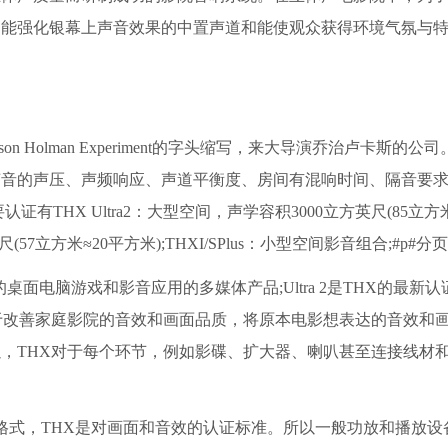
了能强化银幕上声音效果的中置声道和能使观众获得环境气氛与
on Holman Experiment的字头缩写，来大导演乔治卢卡斯的公
声音的声压、声频响应、声道平衡度、房间有混响时间、隔音要
THX Ultra2：大型空间，声学容积3000立方英尺(85立方米
尺(57立方米≈20平方米);THXI/SPlus：小型空间影音组合;#p#分页
ts：THX认证的桌面电脑游戏和影音应用的多媒体产品;Ultra 2是THX的最
于改善家庭影院的音效和画面品质，将原本电影想表达的音效和
，THX对于每个环节，例如影碟、扩大器、喇叭甚至连接线材
格式，THX是对画面和音效的认证标准。所以一般功放和播放设