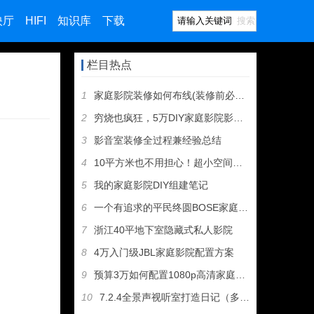
映厅
HIFI
知识库
下载
搜索
栏目热点
1
家庭影院装修如何布线(装修前必看·附图)
2
穷烧也疯狂，5万DIY家庭影院影音室装修全记录
3
影音室装修全过程兼经验总结
4
10平方米也不用担心！超小空间家庭影院打造要点
5
我的家庭影院DIY组建笔记
6
一个有追求的平民终圆BOSE家庭影院梦
7
浙江40平地下室隐藏式私人影院
8
4万入门级JBL家庭影院配置方案
9
预算3万如何配置1080p高清家庭影院
10
7.2.4全景声视听室打造日记（多图）