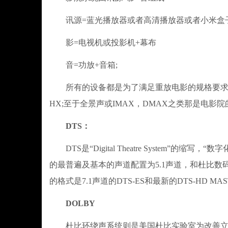
讯源=蓝光播放器或者高清播放器或者小米盒
影=电视机或投影机+幕布
音=功放+音箱;
所有的设备都是为了满足重放电影的规格要求，而
HX;至于全景声或IMAX，DMAX之类那是电影
DTS：
DTS是“Digital Theatre System”
的最普遍及基本的声道配置为5.1声道，和杜比数
的格式是7.1声道的DTS-ES和最新的DTS-HD MAST
DOLBY
杜比环绕声系统则是美国杜比实验室为改善立体