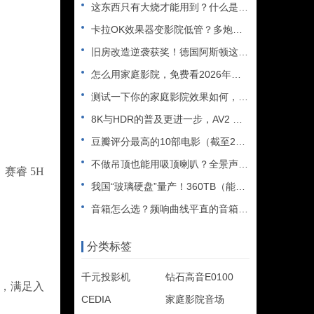
这东西只有大烧才能用到？什么是XLR接口？平衡音频信号线、低
卡拉OK效果器变影院低管？多炮玩家省钱了，内附调音软件免费下
旧房改造逆袭获奖！德国阿斯顿这套7.2.4全景声私人影院太惊
怎么用家庭影院，免费看2026年世界杯直播？
测试一下你的家庭影院效果如何，bobo精选测试片1~3合集
8K与HDR的普及更进一步，AV2 视频编解码器发布
豆瓣评分最高的10部电影（截至2025年）
不做吊顶也能用吸顶喇叭？全景声天空声道安装教程
赛睿 5H
我国“玻璃硬盘”量产！360TB（能装2.5万部电影），10
。
音箱怎么选？频响曲线平直的音箱一定好听吗？
分类标签
千元投影机
钻石高音E0100
矩，满足入
CEDIA
家庭影院音场