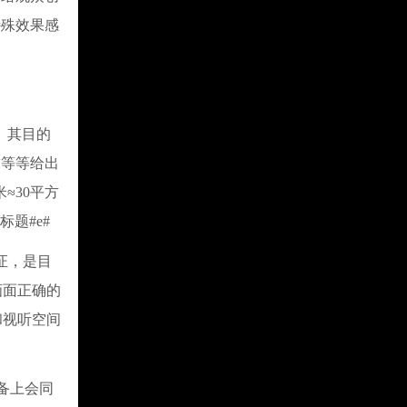
特殊效果感
司。其目的
求等等给出
≈30平方
标题#e#
新认证，是目
画面正确的
和视听空间
备上会同