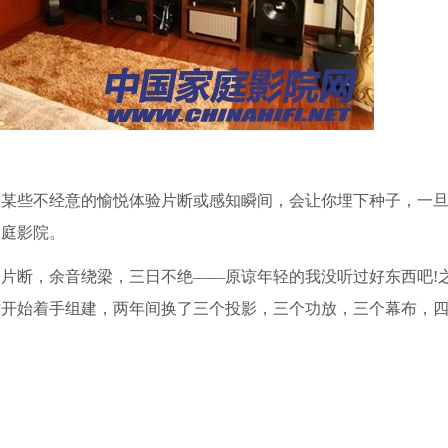
些不经意的愉悦体验片断或感知瞬间，会让你埋下种子，一旦
家庭影院。
断，余音绕梁，三日不绝——原谅年轻的我没听过好东西吧!
才开始着手组建，两年间换了三个投影，三个功放，三个幕布，