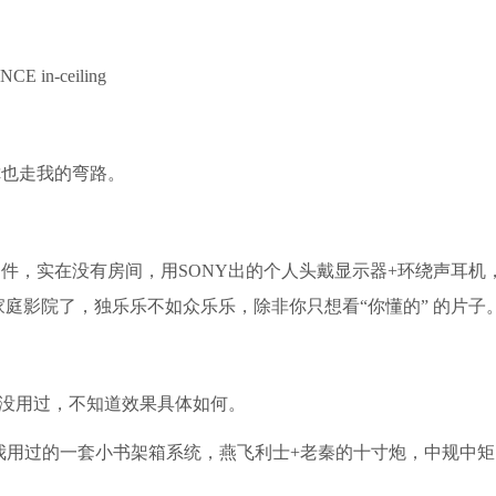
in-ceiling
也走我的弯路。
实在没有房间，用SONY出的个人头戴显示器+环绕声耳机，
家庭影院了，独乐乐不如众乐乐，除非你只想看“你懂的” 的片子
没用过，不知道效果具体如何。
我用过的一套小书架箱系统，燕飞利士+老秦的十寸炮，中规中