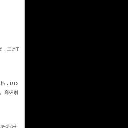
Y，三是T
伯格，DTS
码。高级别
给观众创