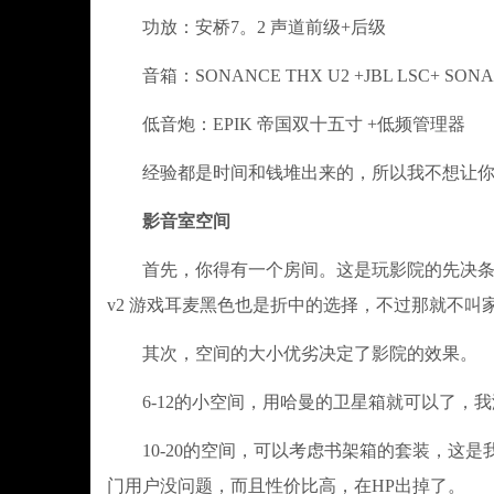
功放：安桥7。2 声道前级+后级
音箱：SONANCE THX U2 +JBL LSC+ SONANCE 
低音炮：EPIK 帝国双十五寸 +低频管理器
经验都是时间和钱堆出来的，所以我不想让你
影音室空间
首先，你得有一个房间。这是玩影院的先决条件，
v2 游戏耳麦黑色也是折中的选择，不过那就不叫
其次，空间的大小优劣决定了影院的效果。
6-12的小空间，用哈曼的卫星箱就可以了，我
10-20的空间，可以考虑书架箱的套装，这是
门用户没问题，而且性价比高，在HP出掉了。