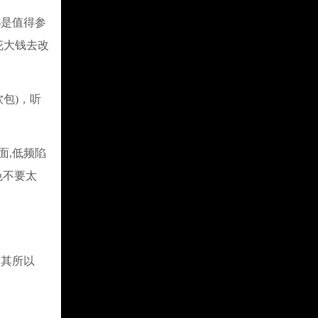
是值得参
花大钱去改
包)，听
面,低频陷
色不要太
其所以