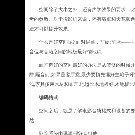
空间除了大小之外，还有声学效果的要求，比如
考的参数。对于投影机来说，还有墙壁和天花颜色
造才可以提升效果。
什么是好空间呢? 面对屏幕，前硬(前墙——主音
音位与音箱之间的地板最好铺地毯.
而打造好的空间最好的办法是从装修的时候开始做
阱,隔音们,如果是客厅党,最少要预先埋好主箱子环
浅,家具多用木材和布艺,地毯比木地板好,木地板
编码格式
空间之后，就是了解电影音轨格式和设备的要求
然。
影院系统由讯源+影+音组成