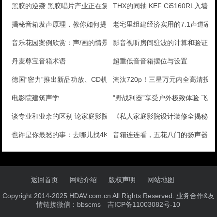
黑胶的逆袭 黑胶唱片产业正在复苏
THX的同轴 KEF Ci5160RL入墙音
揭秘音箱发声原理，教你如何提升音质！
老宅里组建经济实用的7.1声道家
音乐花园案例欣赏：声/画的情景交融
影音视听房间驻波的计算和验证方
丹麦尊宝音箱术语
超重低音音箱摆位与设置
德国“密力”推出新品功放、CD机
淘汰720p！三星万元内全高清投
电影院建筑声学
”野战利器”享受户外极致体验 飞
谈专业和业余的区别 论家庭影院音响
《私人家庭影院设计装修全揭秘》
也许是你最愁的事：去哪儿找4K片源？
音箱连连看，五花八门的扬声器大
返回首页
网站介绍
版权声明
网站地图
Copyright 2014-2025 HDAV.com.cn All Rights Reserved. 业务合作&友
情链接微信：bbscms
吉ICP备11003082号-10