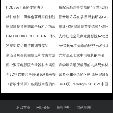
HDBaseT 新的传输协议
搭配音箱选择功放的4个重点注意
精打细算，屌丝也要玩家庭影院
影音娱乐尽在掌握 玩转明基GP2
家庭影院音响调试全解析之功放的配置
组建4K家庭影院首要选择4K信号
DALI KUBIK FREE/XTRA一体化有源音
支持杜比全景声家庭影院AV功放
私家影院组建搭建细节需知
AV音响你不知道的秘密 分析失真
谈谈音响失真四要点和改善方法
六方法延长家中电视机的寿命
商业数字电影院专业器材大揭密
声学娱乐场所禁用的九类易燃材料
全3D格式兼容 明基新5系商务投影评测
谈专业和业余的区别 论家庭影院音
《音响小常识》各频段声音的作用音响基础
3400瓦 Paradigm SUB12! 中国家
返回首页
网站介绍
版权声明
网站地图