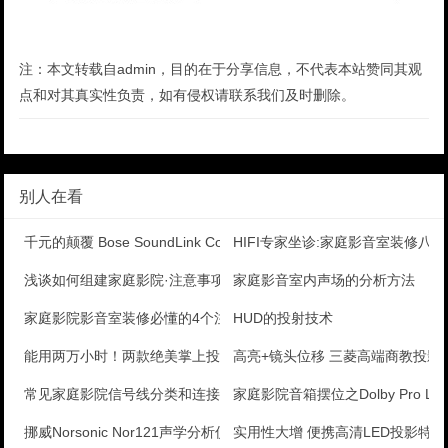
注：本文转载自admin，目的在于分享信息，不代表本站赞同其观
点和对其真实性负责，如有侵权请联系我们及时删除。
别人在看
千元的颠覆 Bose SoundLink Colou
HIFI专家坐诊:家庭影音室装修八
浅谈如何组建家庭影院·注意事项
家庭影音室内声场的分析方法
家庭影院影音室装修必懂的4个注意事项
HUD的投射技术
能用两万小时！两款绝美掌上投影图赏
高亮+镜头位移 三菱高端商教投影
常见家庭影院信号线分类和连接使用讲解
家庭影院音箱摆位之Dolby Pro Logi
挪威Norsonic Nor121声学分析仪测量
实用性大增 便携高清LED投影特