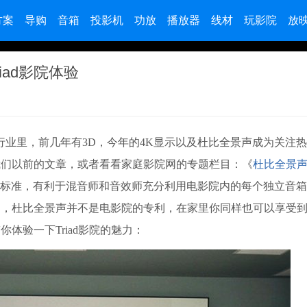
方案
导购
音箱
投影机
功放
播放器
线材
玩影院
放
ad影院体验
个影音行业里，前几年有3D，今年的4K显示以及杜比全景声成为关注
我们以前的文章，或者看看家庭影院网的专题栏目：《
杜比全景声(D
标准，有利于混音师和音效师充分利用电影院内的每个独立音箱
道，杜比全景声并不是电影院的专利，在家里你同样也可以享受
体验一下Triad影院的魅力：