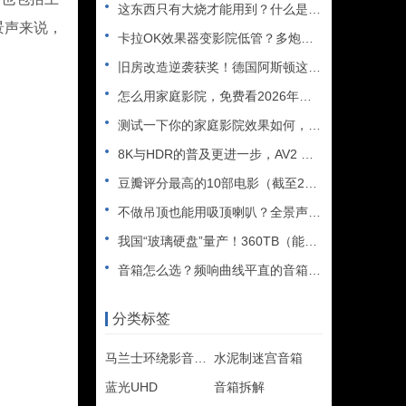
这东西只有大烧才能用到？什么是XLR接口？平衡音频信号线、低
景声来说，
卡拉OK效果器变影院低管？多炮玩家省钱了，内附调音软件免费下
旧房改造逆袭获奖！德国阿斯顿这套7.2.4全景声私人影院太惊
怎么用家庭影院，免费看2026年世界杯直播？
测试一下你的家庭影院效果如何，bobo精选测试片1~3合集
8K与HDR的普及更进一步，AV2 视频编解码器发布
豆瓣评分最高的10部电影（截至2025年）
不做吊顶也能用吸顶喇叭？全景声天空声道安装教程
我国“玻璃硬盘”量产！360TB（能装2.5万部电影），10
音箱怎么选？频响曲线平直的音箱一定好听吗？
分类标签
马兰士环绕影音扩大机
水泥制迷宫音箱
蓝光UHD
音箱拆解