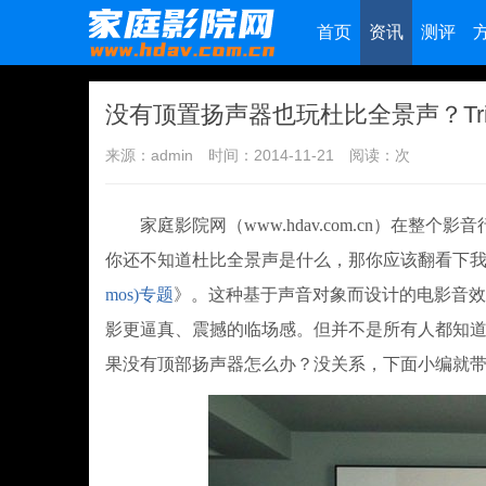
首页
资讯
测评
没有顶置扬声器也玩杜比全景声？Tri
来源：admin
时间：2014-11-21
阅读：
次
家庭影院网（www.hdav.com.cn）在整
你还不知道杜比全景声是什么，那你应该翻看下
mos)专题
》。这种基于声音对象而设计的电影音效
影更逼真、震撼的临场感。但并不是所有人都知
果没有顶部扬声器怎么办？没关系，下面小编就带你