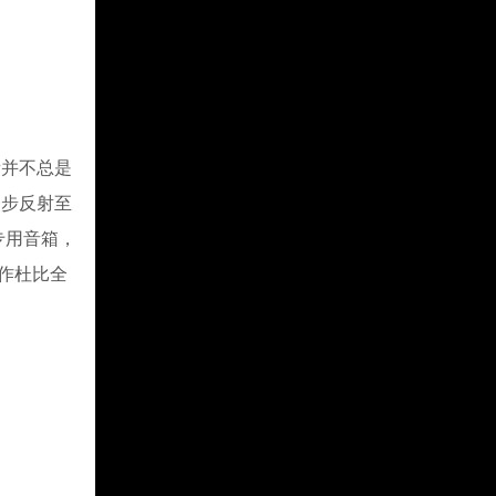
并不总是
一步反射至
声专用音箱，
用作杜比全