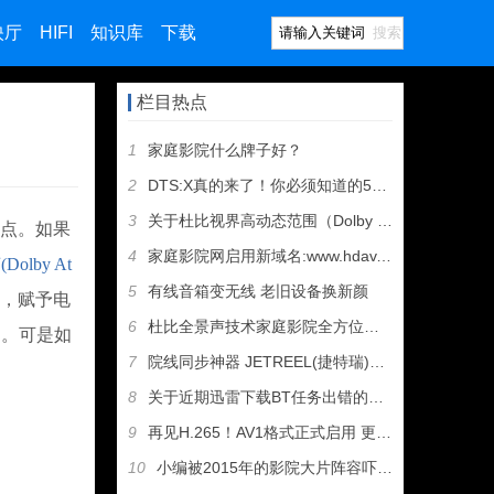
映厅
HIFI
知识库
下载
搜索
栏目热点
1
家庭影院什么牌子好？
2
DTS:X真的来了！你必须知道的5件事
3
关于杜比视界高动态范围（Dolby Vision HDR）的
热点。如果
4
家庭影院网启用新域名:www.hdav.com.cn
olby At
5
有线音箱变无线 老旧设备换新颜
，赋予电
6
杜比全景声技术家庭影院全方位介绍
到。可是如
7
院线同步神器 JETREEL(捷特瑞)超级私人电影院 支持4
8
关于近期迅雷下载BT任务出错的几个解决方法
9
再见H.265！AV1格式正式启用 更清晰更快速
10
小编被2015年的影院大片阵容吓哭了