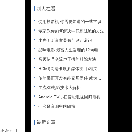
别人在看
使用投影机 你需要知道的一些常识
专家教你如何解决中低频驻波的方法
小房间听音室装修与设计常识
品味电影·最富人生哲理的12句电影台词
音频信号交流声干扰的排除方法
HDMI(高清晰度多媒体接口)相关知识汇总
传苹果正开发智能家居硬件 或为高级音响系统
主流3D电影技术大解析
Android TV，把智能电视回归电视
什么是音响中的阻抗!
最新文章
也包括上