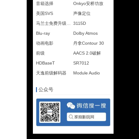
音箱选择
Onkyo安桥功放
美国SVS
声像定位
马兰士免费升级DTS:X
3115D
Blu-ray
Dolby Atmos
动画电影
丹拿Contour 30
前级
AACS 2.0破解
HDBaseT
SR7012
天逸前级解码器
Module Audio
公众号