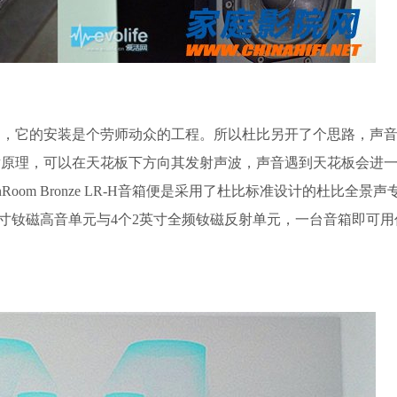
它的安装是个劳师动众的工程。所以杜比另开了个思路，声音
射原理，可以在天花板下方向其发射声波，声音遇到天花板会进
Room Bronze LR-H音箱便是采用了杜比标准设计的杜比全景
1英寸钕磁高音单元与4个2英寸全频钕磁反射单元，一台音箱即可