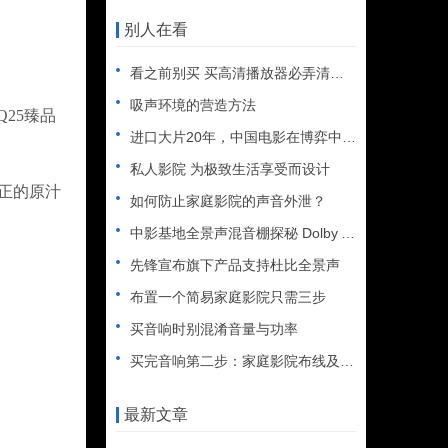
别人在看
看之前别买 买高清播放器必弄清的要点
吸声环境的营造方法
25臻品
进口大片20年，中国电影在博弈中成长
私人影院 为极致生活享受而设计
纯正的原汁
如何防止家庭影院的声音外泄？
中影基地全景声混音棚探秘 Dolby Atmos探索之旅
先锋宣布旗下产品支持杜比全景声
布置一个简易家庭影院只需三步
买音响时别混淆音量与功率
买完音响第二步：家庭影院布线及音箱摆位
最新文章