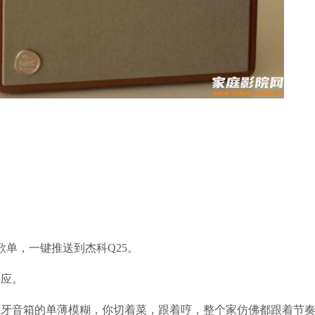
单，一键推送到杰科Q25。
响应。
蓝牙音箱的单薄模糊，你切着菜，跟着哼，整个家仿佛都跟着节