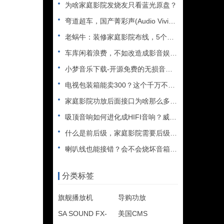
为啥家庭影院发烧友只看蓝光原盘？
弯道超车，国产菁彩声(Audio Vivid)能否取代杜比全
老蜗牛：装修家庭影院布线，5个必看的注意事项
车库闲着浪费，不如改造成影音娱乐室吧
小梦音乐下载-开源免费的无损音乐下载神器
电视包装箱能卖300？这个千万不要扔……
家庭影院功放后面接口为啥那么多？假装高端卖高价？
吸顶音响如何进化成HIFI音响？威力声功放再升级
什么是前后级，家庭影院需要后级吗？天逸11声道功放AD-83
喇叭线也能接错？会不会烧坏音箱（功放）​？
分类标签
旗舰播放机
导购功放
SA SOUND FX-
美国CMS