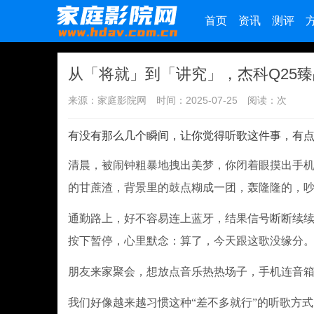
首页
资讯
测评
从「将就」到「讲究」，杰科Q25
来源：家庭影院网
时间：2025-07-25
阅读：
次
有没有那么几个瞬间，让你觉得听歌这件事，有点儿
清晨，被闹钟粗暴地拽出美梦，你闭着眼摸出手
的甘蔗渣，背景里的鼓点糊成一团，轰隆隆的，
通勤路上，好不容易连上蓝牙，结果信号断断续续
按下暂停，心里默念：算了，今天跟这歌没缘分
朋友来家聚会，想放点音乐热热场子，手机连音
我们好像越来越习惯这种“差不多就行”的听歌方