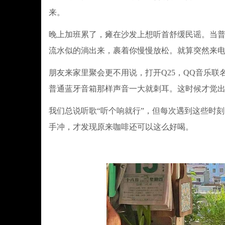
来。
晚上加班累了，瘫在沙发上想听首舒缓民谣。当普通蓝牙
流水似的淌出来，裹着你慢慢放松。就算突然来
朋友来家里聚会更不用说，打开Q25，QQ音乐联
普通蓝牙音箱那样声音一大就刺耳。这时候才觉
我们总说听歌“听个响就行”，但每次遇到这些时
手冲，才发现原来咖啡还可以这么好喝。