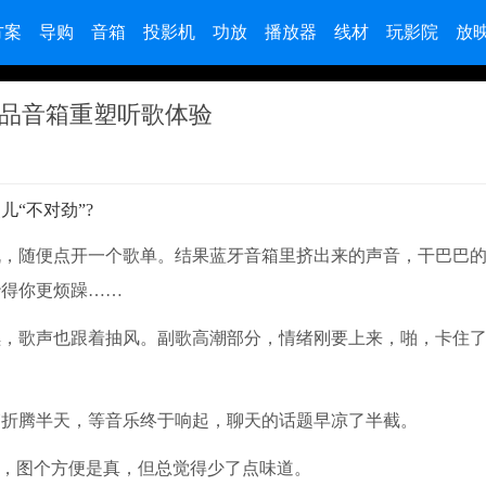
方案
导购
音箱
投影机
功放
播放器
线材
玩影院
放
臻品音箱重塑听歌体验
“不对劲”?
机，随便点开一个歌单。结果蓝牙音箱里挤出来的声音，干巴巴
吵得你更烦躁……
，歌声也跟着抽风。副歌高潮部分，情绪刚要上来，啪，卡住了
。
箱折腾半天，等音乐终于响起，聊天的话题早凉了半截。
式，图个方便是真，但总觉得少了点味道。