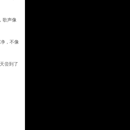
了，歌声像
干净，不像
一天尝到了