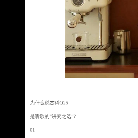
为什么说杰科Q25
是听歌的“讲究之选”?
01