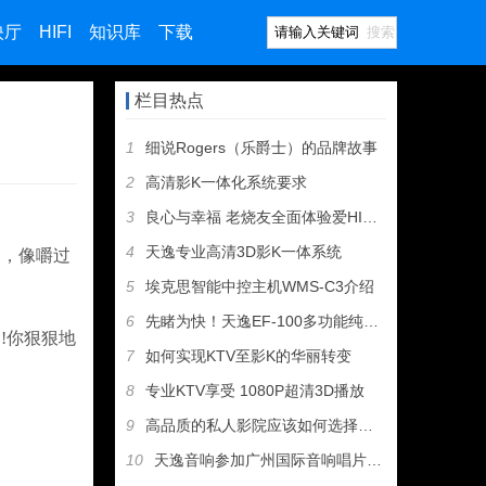
映厅
HIFI
知识库
下载
搜索
栏目热点
1
细说Rogers（乐爵士）的品牌故事
2
高清影K一体化系统要求
3
良心与幸福 老烧友全面体验爱HIFI歌剧二号
4
天逸专业高清3D影K一体系统
的，像嚼过
5
埃克思智能中控主机WMS-C3介绍
6
先睹为快！天逸EF-100多功能纯甲类耳机放大器即将上市
!你狠狠地
7
如何实现KTV至影K的华丽转变
8
专业KTV享受 1080P超清3D播放
9
高品质的私人影院应该如何选择设备
10
天逸音响参加广州国际音响唱片展，丰厚大奖等您拿！