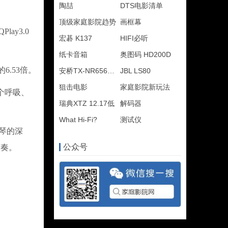
陶喆
DTS电影清单
顶级家庭影院趋势
画框幕
y3.0
宏碁 K137
HIFI必听
纸卡音箱
奥图码 HD200D
6.53倍。
安桥TX-NR656评测
JBL LS80
狙击电影
家庭影院新玩法
个呼吸、
瑞典XTZ 12.17低
解码器
What Hi-Fi?
测试仪
提琴的深
公众号
演奏。