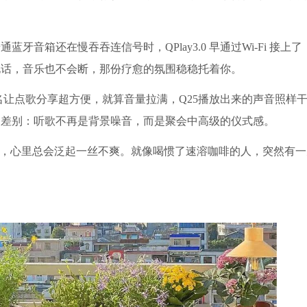
音箱还在慢吞吞连信号时，QPlay3.0 早通过Wi-Fi 接上
电话，音乐也不会断，那份疗愈的氛围稳稳托着你。
名让点歌分享超方便，就算音量拉满，Q25播放出来的声音照样
出差别：听歌不再是背景噪音，而是聚会中高级的仪式感。
刻，心里总会泛起一丝不爽。就像喝惯了速溶咖啡的人，突然有