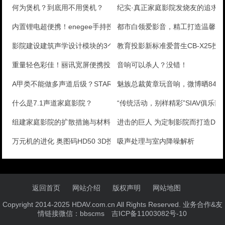
何为煲机？到底用不用煲机？
纪实·真正家庭影院发烧友的追求
内置锂电超便携！enegee手持投影试玩
都市白领爱影音，精工打造温馨的
影院建设建筑声学设计模块的3个隔声点及5大降噪注意问
教育投影新标准爱普生CB-X25投
重量轻色彩佳！丽讯宽屏便携投影评测
音响可以杀人？没错！
A甲类不能做多声道后级？STARKE A7测评
魅族总裁黄章玩音响，微博晒846
什么是7.1声道家庭影院？
“传统活动，别样精彩”SIAV俱乐
组建家庭影院的扩散措施与材料分析
进击的巨人 为定制影院而打造Denon
万元机的进化 奥图码HD50 3D投影机首测
吸声处理与室内降噪解析
返回首页
网站介绍
版权声明
网站地图
Copyright 2014-2025 HDAV.com.cn All Rights Reserved. 业务合作&友
情链接微信：bbscms
吉ICP备11003082号-10