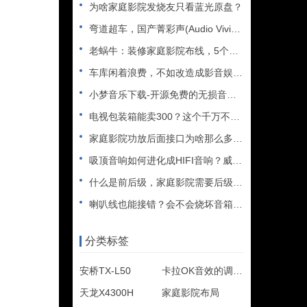
为啥家庭影院发烧友只看蓝光原盘？
弯道超车，国产菁彩声(Audio Vivid)能否取代杜比全
老蜗牛：装修家庭影院布线，5个必看的注意事项
车库闲着浪费，不如改造成影音娱乐室吧
小梦音乐下载-开源免费的无损音乐下载神器
电视包装箱能卖300？这个千万不要扔……
家庭影院功放后面接口为啥那么多？假装高端卖高价？
吸顶音响如何进化成HIFI音响？威力声功放再升级
什么是前后级，家庭影院需要后级吗？天逸11声道功放AD-83
喇叭线也能接错？会不会烧坏音箱（功放）​？
分类标签
安桥TX-L50
卡拉OK音效的调整方式
天龙X4300H
家庭影院布局