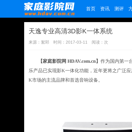
首页
资讯
测评
天逸专业高清3D影K一体系统
来源：絮郢
时间：2017-03-11
阅读：
次
【家庭影院网 HDAV.com.cn】
作为国内第一
乐产品已实现影K一体化功能，近年更将之广泛应
K市场的主流品牌和首选音响设备。