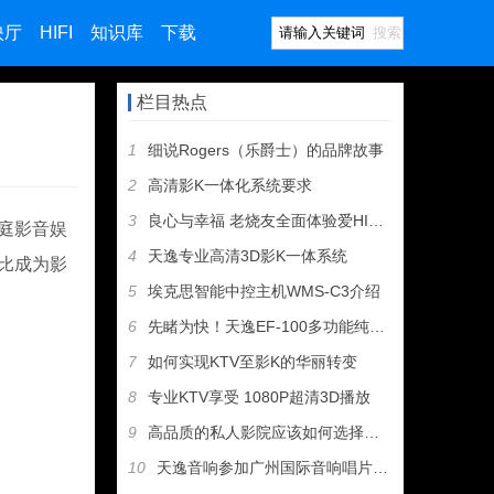
映厅
HIFI
知识库
下载
搜索
栏目热点
1
细说Rogers（乐爵士）的品牌故事
2
高清影K一体化系统要求
3
良心与幸福 老烧友全面体验爱HIFI歌剧二号
庭影音娱
4
天逸专业高清3D影K一体系统
比成为影
5
埃克思智能中控主机WMS-C3介绍
6
先睹为快！天逸EF-100多功能纯甲类耳机放大器即将上市
7
如何实现KTV至影K的华丽转变
8
专业KTV享受 1080P超清3D播放
9
高品质的私人影院应该如何选择设备
10
天逸音响参加广州国际音响唱片展，丰厚大奖等您拿！