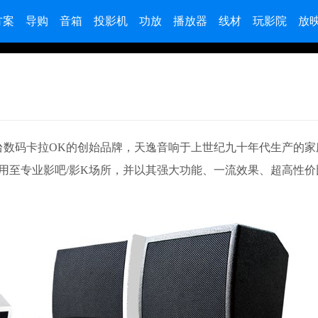
方案
导购
音箱
投影机
功放
播放器
线材
玩影院
放
台数码卡拉OK的创始品牌，天逸音响于上世纪九十年代生产的家
用至专业影吧/影K场所，并以其强大功能、一流效果、超高性价