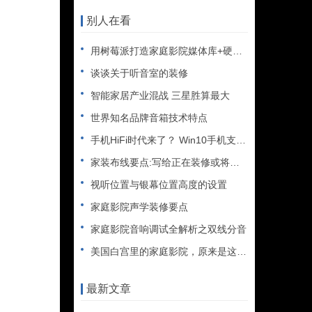
别人在看
用树莓派打造家庭影院媒体库+硬盘播放机+无人值守下载机
谈谈关于听音室的装修
智能家居产业混战 三星胜算最大
世界知名品牌音箱技术特点
手机HiFi时代来了？ Win10手机支持FLAC音频
家装布线要点:写给正在装修或将要装修的朋友
视听位置与银幕位置高度的设置
家庭影院声学装修要点
家庭影院音响调试全解析之双线分音
美国白宫里的家庭影院，原来是这样的
最新文章