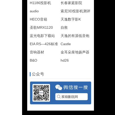
H1186投影机
长春家庭影院
audio
索尼3D投影机测评
HECO音箱
天逸数字影K
圣歌MRX1120
自救
蓝光电影下载站
天逸的有源低音炮
EIA RS—426标准
Castle
音响器材
金耳朵座地扬声器
B&O
hd26
公众号