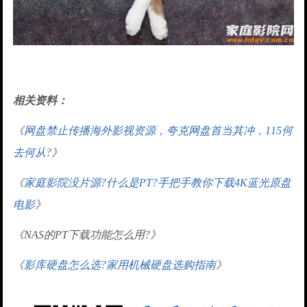
相关资料：
《
网盘禁止传播海外影视资源，夸克网盘首当其冲，115何
去何从?
》
《
家庭影院没片源?什么是PT?手把手教你下载4K蓝光原盘
电影
》
《NAS的PT下载功能怎么用?》
《
影库硬盘怎么选?家用机械硬盘选购指南
》