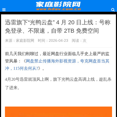
迅雷旗下“光鸭云盘” 4 月 20 日上线：号称
免登录、不限速，自带 2TB 免费空间
来源：家庭影院网
时间：2026-04-23
阅读：
次
前几天我们刚聊过，最近网盘行业面临几乎史上最严的监
管风暴：《
网盘禁止传播海外影视资源，夸克网盘首当其
冲，115何去何从?
》。
4月20号迅雷就顶风上啊，旗下光鸭云盘高调上线，趁乱杀
了进来。