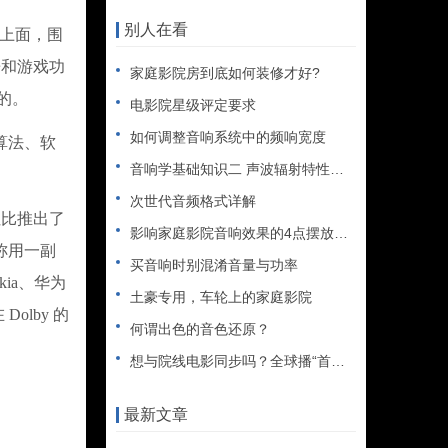
别人在看
品上面，围
乐和游戏功
家庭影院房到底如何装修才好?
要的。
电影院星级评定要求
如何调整音响系统中的频响宽度
算法、软
音响学基础知识二 声波辐射特性与声源定位
次世代音频格式详解
杜比推出了
影响家庭影院音响效果的4点摆放注意事项
号称用一副
买音响时别混淆音量与功率
ia、华为
土豪专用，车轮上的家庭影院
Dolby 的
何谓出色的音色还原？
想与院线电影同步吗？全球播“首发影院”携DivX,LLC来袭
最新文章