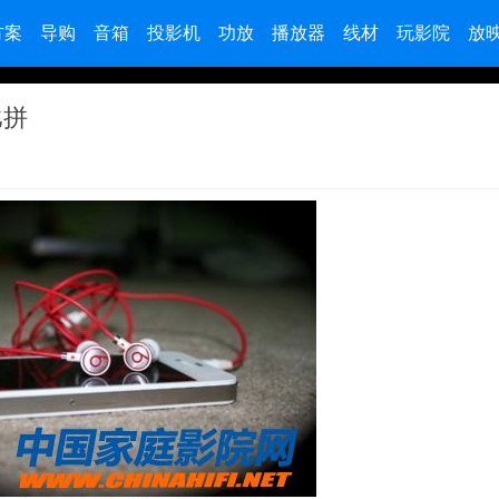
方案
导购
音箱
投影机
功放
播放器
线材
玩影院
放
比拼