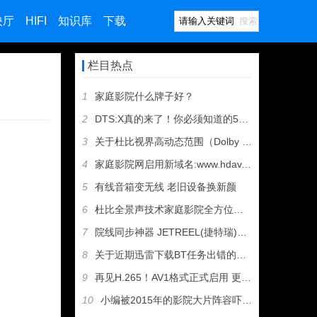
映厅
HIFI
知识库
下载
搜索
栏目热点
1
家庭影院什么牌子好？
2
DTS:X真的来了！你必须知道的5件事
3
关于杜比视界高动态范围（Dolby Vision HDR）的
4
家庭影院网启用新域名:www.hdav.com.cn
5
有线音箱变无线 老旧设备换新颜
6
杜比全景声技术家庭影院全方位介绍
7
院线同步神器 JETREEL(捷特瑞)超级私人电影院 支持4
8
关于近期迅雷下载BT任务出错的几个解决方法
9
再见H.265！AV1格式正式启用 更清晰更快速
10
小编被2015年的影院大片阵容吓哭了