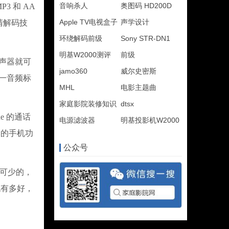
音响杀人
奥图码 HD200D
3 和 AA
Apple TV电视盒子
声学设计
高清解码技
环绕解码前级
Sony STR-DN1
明基W2000测评
前级
扬声器就可
jamo360
威尔史密斯
这一音频标
MHL
电影主题曲
家庭影院装修知识
dtsx
ne 的通话
电源滤波器
明基投影机W2000
本的手机功
公众号
不可少的，
机有多好，