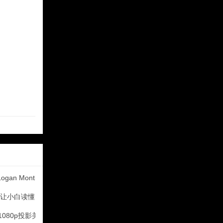
gan Montis品
白读懂Dolby Atmos
080p投影美图秀