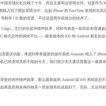
司进入中国市场比杜比晚了十年，而且主要和运营商合作。但是作为 MP
术都植入到了两款系统当中，比如 iPhone 的 FaceTime 使用的全
本全都支持，号称有 CD 般的音质。不过这是两年前推出的技术了。
S 的产品叫 Cingo，主打的也是环绕声技术，同样号称是一副耳机和普通
 格式文件的系统平台——最新版本的 iOS 和 Android 都支持
高清通话功能，考虑到苹果最新的操作系统 Yosemite 植入了 iPho
手机已经变得无所不能的今天，我们很少关注通话质量这一最基
环绕声效果，那么最新版的 Android 或 iOS 系统是必
，如果愿意再多掏些钱买一部发烧耳机就最好了。否则，无论耳