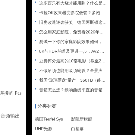
这东西只有大烧才能用到？什么是XLR接口？平衡音频信号线、低
卡拉OK效果器变影院低管？多炮玩家省钱了，内附调音软件免费下
旧房改造逆袭获奖！德国阿斯顿这套7.2.4全景声私人影院太惊
怎么用家庭影院，免费看2026年世界杯直播？
测试一下你的家庭影院效果如何，bobo精选测试片1~3合集
8K与HDR的普及更进一步，AV2 视频编解码器发布
豆瓣评分最高的10部电影（截至2025年）
不做吊顶也能用吸顶喇叭？全景声天空声道安装教程
我国“玻璃硬盘”量产！360TB（能装2.5万部电影），10
音箱怎么选？频响曲线平直的音箱一定好听吗？
的 Pas
分类标签
的音频输出
德国Teufel Sys
影院新旗舰
UHP光源
白塑幕