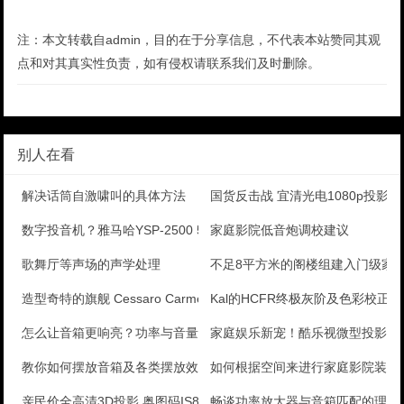
注：本文转载自admin，目的在于分享信息，不代表本站赞同其观
点和对其真实性负责，如有侵权请联系我们及时删除。
别人在看
解决话筒自激啸叫的具体方法
国货反击战 宜清光电1080p投影
数字投音机？雅马哈YSP-2500 5.1声道Sou
家庭影院低音炮调校建议
歌舞厅等声场的声学处理
不足8平方米的阁楼组建入门级家
造型奇特的旗舰 Cessaro Carmen号角喇叭
Kal的HCFR终极灰阶及色彩校正手
怎么让音箱更响亮？功率与音量之间的秘密
家庭娱乐新宠！酷乐视微型投影机
教你如何摆放音箱及各类摆放效果
如何根据空间来进行家庭影院装修
亲民价全高清3D投影 奥图码IS803评测
畅谈功率放大器与音箱匹配的理解