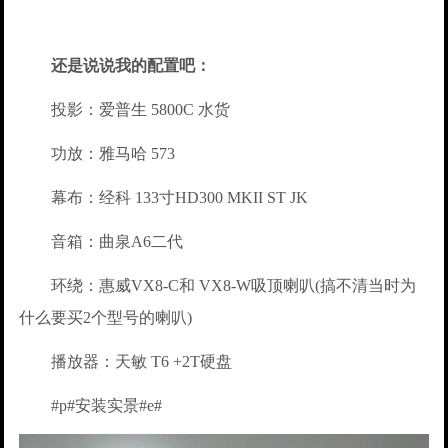
还是说说我的配置吧：
投影：爱普生 5800C 水货
功放：雅马哈 573
幕布：经科 133寸HD300 MKII ST JK
音箱：曲泉A6二代
环绕：惠威VX8-C和 VX8-W吸顶喇叭(搞不清当时为
什么要买2个型号的喇叭)
播放器：天敏 T6 +2T硬盘
#p#安装实景#e#