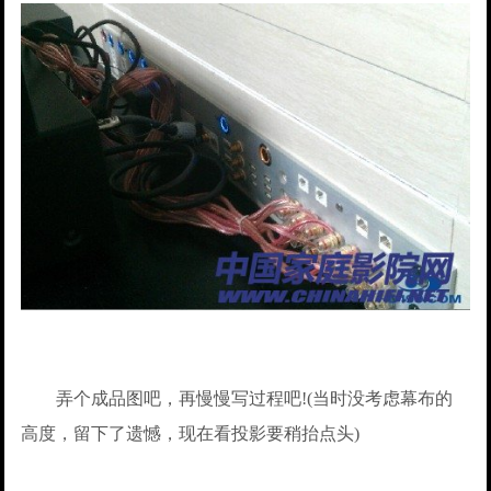
弄个成品图吧，再慢慢写过程吧!(当时没考虑幕布的
高度，留下了遗憾，现在看投影要稍抬点头)