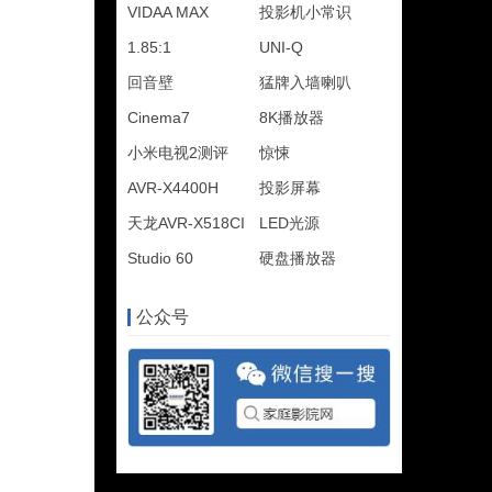
VIDAA MAX
投影机小常识
1.85:1
UNI-Q
回音壁
猛牌入墙喇叭
Cinema7
8K播放器
小米电视2测评
惊悚
AVR-X4400H
投影屏幕
天龙AVR-X518CI
LED光源
Studio 60
硬盘播放器
公众号