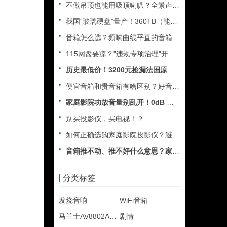
不做吊顶也能用吸顶喇叭？全景声天空声道安装教程
我国“玻璃硬盘”量产！360TB（能装2.5万部电影），10
音箱怎么选？频响曲线平直的音箱一定好听吗？
115网盘要凉？"违规专项治理"开始了
历史最低价！3200元捡漏法国原装进口中置音箱
便宜音箱和贵音箱有啥区别？好音箱与差音箱差在哪里？
家庭影院功放音量别乱开！0dB 才是标准音量？
别买投影仪，买电视！？
如何正确选购家庭影院投影仪？避坑注意事项
音箱推不动、推不好什么意思？家庭影院音箱功放怎么搭配？
分类标签
发烧音响
WiFi音箱
马兰士AV8802A功放
剧情