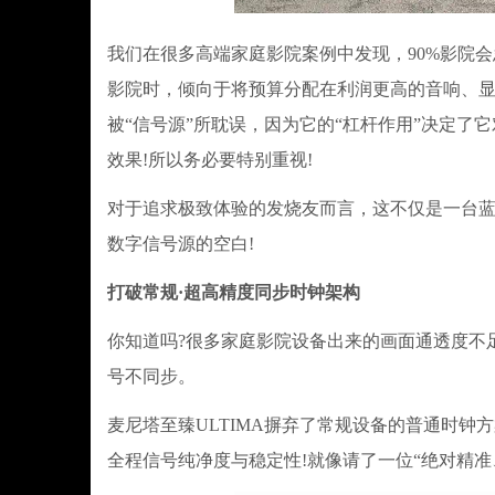
我们在很多高端家庭影院案例中发现，90%影院
影院时，倾向于将预算分配在利润更高的音响、显
被“信号源”所耽误，因为它的“杠杆作用”决定
效果!所以务必要特别重视!
对于追求极致体验的发烧友而言，这不仅是一台
数字信号源的空白!
打破常规·超高精度同步时钟架构
你知道吗?很多家庭影院设备出来的画面通透度不
号不同步。
麦尼塔至臻ULTIMA摒弃了常规设备的普通时
全程信号纯净度与稳定性!就像请了一位“绝对精准