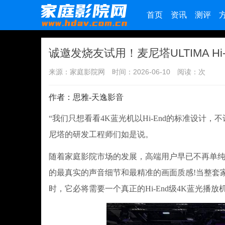
首页
资讯
测评
诚邀发烧友试用！麦尼塔ULTIMA H
来源：家庭影院网
时间：2026-06-10
阅读：
次
作者：思雅-天逸影音
“我们只想看看4K蓝光机以Hi-End的标准设计
尼塔的研发工程师们如是说。
随着家庭影院市场的发展，高端用户早已不再单纯迷
的最真实的声音细节和最精准的画面质感!当整套
时，它必将需要一个真正的Hi-End级4K蓝光播放机