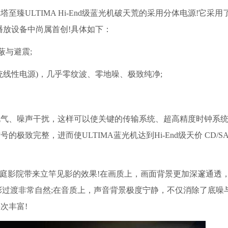
臻ULTIMA Hi-End级蓝光机破天荒的采用分体电源!它采用
播放设备中尚属首创!具体如下：
蔽与避震;
线性电源)，几乎零纹波、零地噪、极致纯净;
电气、噪声干扰，这样可以使关键的传输系统、超高精度时钟系
致完整，进而使ULTIMA蓝光机达到Hi‑End级天价 CD/S
家庭影院带来立竿见影的效果!在画质上，画面背景更加深邃通透
彩过渡非常自然;在音质上，声音背景极度宁静，不仅消除了底噪
次丰富!