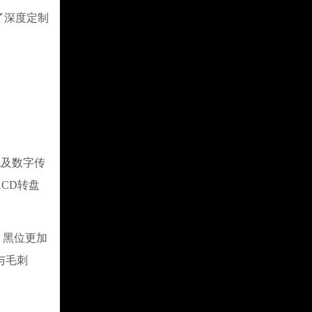
了深度定制
统及数字传
ACD转盘
，黑位更加
与毛刺