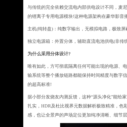
与传统的完全依赖交流电内部供电设计不同，麦尼塔至
的锂离子专用电源模块!这种电源架构在豪华影音
主机(纯转盘)：纯数字输出，无模拟电路，极致屏
独立电源箱：外置分体，辅助直流电池供电(非传统
为什么采用分体设计?
唯有如此，方可彻底隔离任何可能出现的电源、
输系统等整个播放链路都能保持时间精度与数字信号的极
的超高标准!
据小部分发烧友内测反馈，这种“源头净化”能给
扎实，HDR及杜比视界元数据解析极致精准，色
感，也让全景声的声场定位更加纯净清晰、细节层