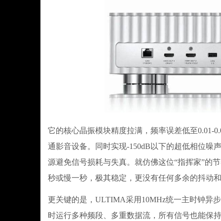
它的核心晶振模块精度拉满，频率误差低至0.01-
通影音设备。同时实现-150dB以下的超低相位
源避免信号损耗与失真。就仿佛这位“指挥家”的
秒或慢一秒，极其稳定，更没有任何多余的抖动和
更关键的是，ULTIMA采用10MHz统一主时
时运行多种频段、多重数据流，所有信号也能保