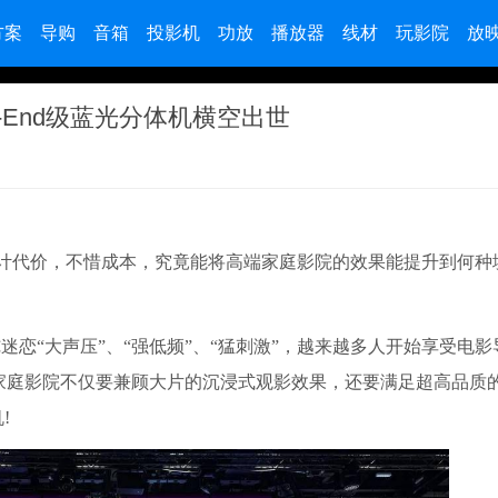
方案
导购
音箱
投影机
功放
播放器
线材
玩影院
放
i-End级蓝光分体机横空出世
，不计代价，不惜成本，究竟能将高端家庭影院的效果能提升到何种境
恋“大声压”、“强低频”、“猛刺激”，越来越多人开始享受电影
家庭影院不仅要兼顾大片的沉浸式观影效果，还要满足超高品质
!