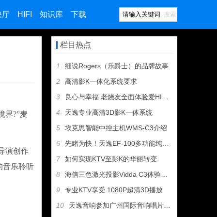
映厅
HIFI
知识库
下载
搜索
栏目热点
1
细说Rogers（乐爵士）的品牌故事
2
高清影K一体化系统要求
3
良心与幸福 老烧友全面体验爱HIFI歌剧二号
4
天逸专业高清3D影K一体系统
界?”麦
5
埃克思智能中控主机WMS-C3介绍
6
先睹为快！天逸EF-100多功能纯甲类耳机放大器即将上市
导演创作
7
如何实现KTV至影K的华丽转变
的音乐聆听
8
海信三色激光投影Vidda C3体验——支持杜比视界到底值不
9
专业KTV享受 1080P超清3D播放
10
天逸音响参加广州国际音响唱片展，丰厚大奖等您拿！