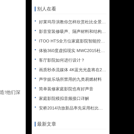
别人在看
好莱坞导演教你怎样欣赏杜比全景声大片
影音室装修吸声、隔声材料和结构浅说
ITOO HTS全方位家庭影院智能控制系统
体验360度虚拟现实 MWC2015杜比实验室游记
客厅影院如何进行设计？
画质秒杀流媒体 4K蓝光光盘将在2015年中问世
声学娱乐场所禁用的九类易燃材料
简单装修家庭影院也有好声音
造!他们深
家庭影院模拟音频接口详解
安桥2014功放新品率先采用杜比全景声技术
最新文章