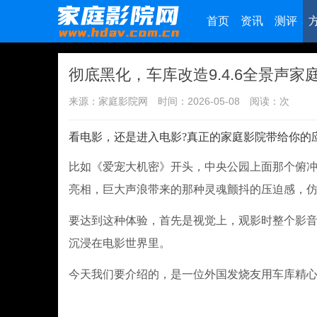
首页
资讯
测评
彻底黑化，车库改造9.4.6全景声家
来源：家庭影院网
时间：2026-05-08
阅读：
次
看电影，还是进入电影?真正的家庭影院带给你的
比如《爱宠大机密》开头，中央公园上面那个俯
亮相，巨大声浪带来的那种灵魂颤抖的压迫感，
要达到这种体验，首先是视觉上，观影时整个影
沉浸在电影世界里。
今天我们要介绍的，是一位外国发烧友用车库精