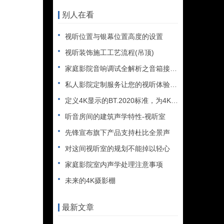
别人在看
视听位置与银幕位置高度的设置
视听装饰施工工艺流程(吊顶)
家庭影院音响调试全解析之音箱接线调试
私人影院定制服务让您的视听体验更加完美
定义4K显示的BT.2020标准，为4K超高清显示设备的普及
听音房间的建筑声学特性-视听室
先锋宣布旗下产品支持杜比全景声
对这间视听室的规划不能掉以轻心
家庭影院室内声学处理注意事项
未来的4K摄影棚
最新文章