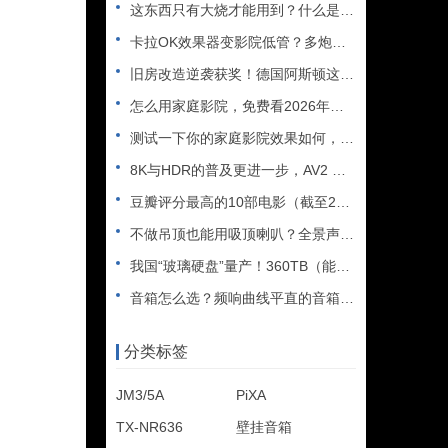
这东西只有大烧才能用到？什么是XLR接口？平衡音频信号线、低
卡拉OK效果器变影院低管？多炮玩家省钱了，内附调音软件免费下
旧房改造逆袭获奖！德国阿斯顿这套7.2.4全景声私人影院太惊
怎么用家庭影院，免费看2026年世界杯直播？
测试一下你的家庭影院效果如何，bobo精选测试片1~3合集
8K与HDR的普及更进一步，AV2 视频编解码器发布
豆瓣评分最高的10部电影（截至2025年）
不做吊顶也能用吸顶喇叭？全景声天空声道安装教程
我国“玻璃硬盘”量产！360TB（能装2.5万部电影），10
音箱怎么选？频响曲线平直的音箱一定好听吗？
分类标签
JM3/5A
PiXA
TX-NR636
壁挂音箱