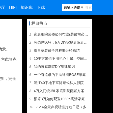
映厅
HIFI
知识库
下载
搜索
栏目热点
1
家庭影院装修如何布线(装修前必看·附图)
2
穷烧也疯狂，5万DIY家庭影院影音室装修全记录
场景。
3
影音室装修全过程兼经验总结
4
10平方米也不用担心！超小空间家庭影院打造要点
》虎式坦克
5
我的家庭影院DIY组建笔记
6
一个有追求的平民终圆BOSE家庭影院梦
干扰，完全
7
浙江40平地下室隐藏式私人影院
8
4万入门级JBL家庭影院配置方案
9
预算3万如何配置1080p高清家庭影院
10
7.2.4全景声视听室打造日记（多图）