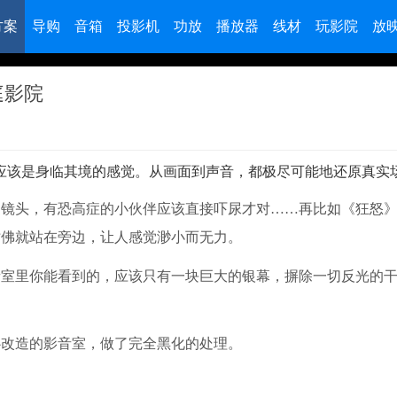
方案
导购
音箱
投影机
功放
播放器
线材
玩影院
放
庭影院
应该是身临其境的感觉。从画面到声音，都极尽可能地还原真实
冲镜头，有恐高症的小伙伴应该直接吓尿才对……再比如《狂怒
仿佛就站在旁边，让人感觉渺小而无力。
音室里你能看到的，应该只有一块巨大的银幕，摒除一切反光的
心改造的影音室，做了完全黑化的处理。