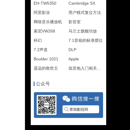
EH-TW5350
Cambridge SX
阿里影业
用户模式复位方法
网络音乐播放机
影音室
索尼VW268
马兰士旗舰功放
科幻
7.1音箱的标准摆位
7.2声道
DLP
Boulder 1021
Apple
遥远的救世主
低音炮入门相关知识
公众号