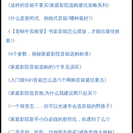
《
这样的音箱不要买!家庭影院选购避坑攻略系列
》
《
什么是密闭式、倒相式音箱?哪种最好?
》
《
【老蜗牛实验室】书架音箱怎么摆放，才能出最佳效
果?
》
《
6个参数，揭秘家庭影院音箱选购标准
》
《
家庭影院音箱选购的5个常见误区
》
《
入门级HiFi音箱怎么选?5个网购音箱避坑要点
》
《
家庭影院低音炮,为什么我建议两只起买?
》
《
一个很变态……但可以光速学会选音箱的野路子
》
《
家庭影院新手小白必踩的那些坑，你遇到了么?
》
《
二手音箱、投影、功放能不能买?咸鱼套路大揭秘
》