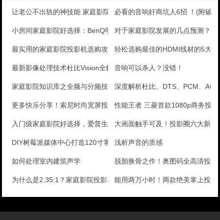
让老公不出轨的神技能 家庭影院灭小三
必看的音响奸商坑人6招 ！(附破
小房间家庭影院好选择：BenQ明基W1070短焦3D
对于家庭影院发展的几点预测？
最实用的家庭影院投影机选购攻略
轻松选购最佳的HDMI线材的5大
最新影像处理技术杜比Vision全解析
音响可以杀人？没错！
家庭影院知识库之全频与分频技术解析
深度解析杜比、DTS、PCM、AC-3
更多快乐分享！索尼时尚宽屏投影评测
性能王者 三菱首款1080p商务投
入门级家庭影院好选择，爱普生CH-TW5200投影机
大画面触手可及！投影圈六大新兴
DIY树莓派媒体中心打造120寸客厅家庭影院
浅析声音的质感
如何处理室内建筑声学
脱胎换骨之作！奥图码全高清投影
为什么是2.35:1？家庭影院投影幕比例浅谈
能用两万小时！两款绝美掌上投影