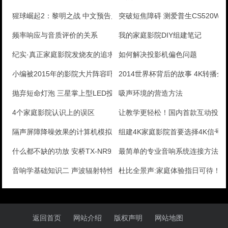
猩球崛起2：黎明之战 中文预告片公布
突破短焦障碍 测爱普生CS520W
频率响应与音质评价的关系
我的家庭影院DIY组建笔记
纪实·真正家庭影院发烧友的追求
如何解决投影机偏色问题
小编被2015年的影院大片阵容吓哭了
2014世界杯背后的故事 4K转播
抛弃短命灯泡 三星掌上型LED投影评测
吸声环境的营造方法
4个家庭影院认识上的误区
让教学更轻松！国内首款互动投影
隔声屏障降噪效果的计算机模拟分析
组建4K家庭影院首要选择4K信号
什么都不缺的功放 安桥TX-NR929
最简单的专业音响系统连接方法
音响学基础知识二 声波辐射特性与声源定位
杜比全景声:家庭体验指日可待！
返回首页
网站介绍
版权声明
网站地图