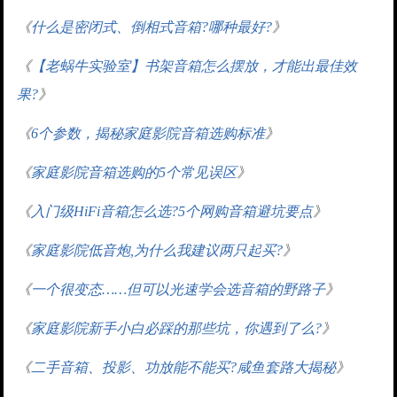
《
什么是密闭式、倒相式音箱?哪种最好?
》
《
【老蜗牛实验室】书架音箱怎么摆放，才能出最佳效
果?
》
《
6个参数，揭秘家庭影院音箱选购标准
》
《
家庭影院音箱选购的5个常见误区
》
《
入门级HiFi音箱怎么选?5个网购音箱避坑要点
》
《
家庭影院低音炮,为什么我建议两只起买?
》
《
一个很变态……但可以光速学会选音箱的野路子
》
《
家庭影院新手小白必踩的那些坑，你遇到了么?
》
《
二手音箱、投影、功放能不能买?咸鱼套路大揭秘
》