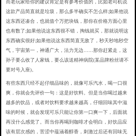
而老玩家给你的建议肯定是有参考价值的，比如老司机说
这款产品简直就是垃圾，那么多半确实不怎么样;如果他说
这东西还凑合，也就值个万把块钱，那你在价格方面心里
也有数了;如果他说这东西很不错，掏钱就买，那就说明这
东西确实很好;如果他说这东西简直无敌了，秒天秒地秒空
气，宇宙第一，神通广大，法力无边……那你赶紧走，这
孙子要么收了人家钱，要么该送精神病院(某品牌粉丝请不
要对号入座)。
有些东西只经不起仔细品味的，就像可乐汽水，喝一口很
爽，你就会先评价一句：这是好饮料。但是当你喝过越来
越多的饮品，或者对饮料要求越来越高，仔细回味其中滋
味的时候，就会发现可乐只能让你第一口爽一下，后面就
再没什么感觉了。而当你再喝到咖啡才会明白，好饮品应
该有层次感的，苦涩中蕴涵着醇香，刺激过后还有回味无