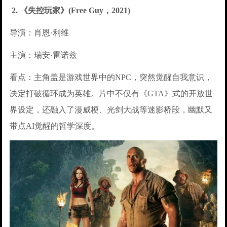
2. 《失控玩家》(Free Guy，2021)
导演：肖恩·利维
主演：瑞安·雷诺兹
看点：主角盖是游戏世界中的NPC，突然觉醒自我意识，
决定打破循环成为英雄。片中不仅有《GTA》式的开放世
界设定，还融入了漫威梗、光剑大战等迷影桥段，幽默又
带点AI觉醒的哲学深度。