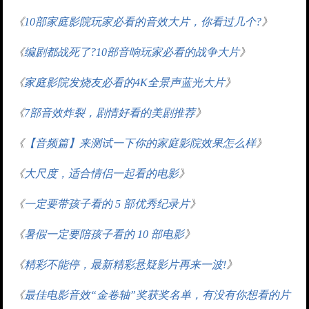
《
10部家庭影院玩家必看的音效大片，你看过几个?
》
《
编剧都战死了?10部音响玩家必看的战争大片
》
《
家庭影院发烧友必看的4K全景声蓝光大片
》
《
7部音效炸裂，剧情好看的美剧推荐
》
《
【音频篇】来测试一下你的家庭影院效果怎么样
》
《
大尺度，适合情侣一起看的电影
》
《
一定要带孩子看的 5 部优秀纪录片
》
《
暑假一定要陪孩子看的 10 部电影
》
《
精彩不能停，最新精彩悬疑影片再来一波!
》
《
最佳电影音效“金卷轴”奖获奖名单，有没有你想看的片