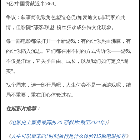
3亿(中国贡献近半)369。
争议：叙事简化致角色塑造仓促(如麦迪文);非玩家难共
情，但影院“部落/联盟”粉丝狂欢成独特文化现象。
每一部电影都像打开一个新游戏：有的让你热血沸腾，有
的让你陷入沉思。它们都在用不同的方式告诉你——游戏
不仅是消遣，它关乎自由、成长，以及我们如何定义“现
实”。
找个周末，选一部开局吧，人生何尝不是一场游戏呢，结
局不重要，重在用心体验过程。
往期影片推荐：
《
电影史上票房最高的 30 部影片(截至2024年)
》
《
人生可以重来吗?时间旅行是什么体验?15部电影推荐
》