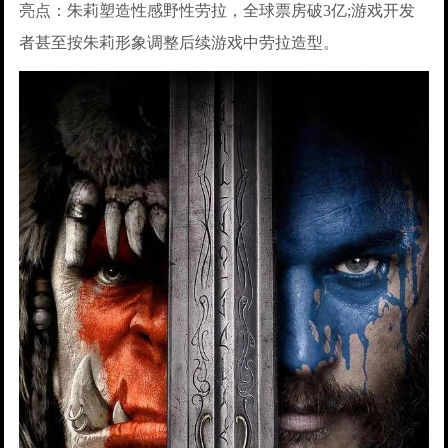
亮点：朱莉塑造性感野性劳拉，全球票房破3亿;游戏开发
者甚至按朱莉形象调整后续游戏中劳拉造型。