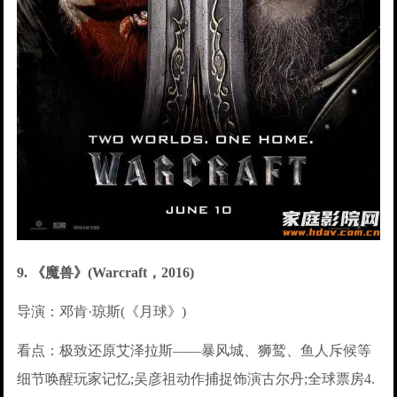
9. 《魔兽》(Warcraft，2016)
导演：邓肯·琼斯(《月球》)
看点：极致还原艾泽拉斯——暴风城、狮鹫、鱼人斥候等
细节唤醒玩家记忆;吴彦祖动作捕捉饰演古尔丹;全球票房4.