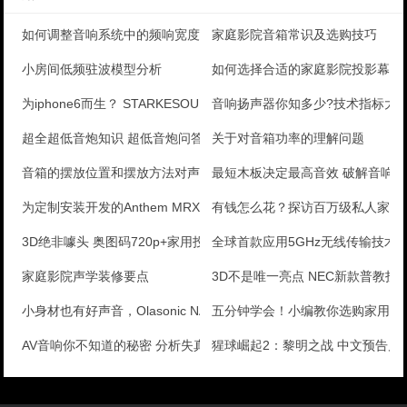
如何调整音响系统中的频响宽度
家庭影院音箱常识及选购技巧
小房间低频驻波模型分析
如何选择合适的家庭影院投影幕与
为iphone6而生？ STARKESOUND IC
音响扬声器你知多少?技术指标大
超全超低音炮知识 超低音炮问答
关于对音箱功率的理解问题
音箱的摆放位置和摆放方法对声音的影响
最短木板决定最高音效 破解音响
为定制安装开发的Anthem MRX710
有钱怎么花？探访百万级私人家庭
3D绝非噱头 奥图码720p+家用投影评测
全球首款应用5GHz无线传输技术
家庭影院声学装修要点
3D不是唯一亮点 NEC新款普教投
小身材也有好声音，Olasonic NANO-CD1
五分钟学会！小编教你选购家用投
AV音响你不知道的秘密 分析失真问题
猩球崛起2：黎明之战 中文预告片