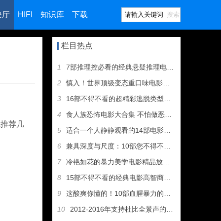
映厅
HIFI
知识库
下载
搜索
栏目热点
1
7部推理控必看的经典悬疑推理电影，看完可以当侦探了
2
慎入！世界顶级变态重口味电影都在这，够胆你就来
3
16部不得不看的超精彩逃脱类型影片，抱走吧!
4
食人族恐怖电影大合集 不怕做恶梦的看过来
就推荐几
5
适合一个人静静观看的14部电影佳作
6
兼具深度与尺度：10部您不得不看的性感影片
7
冷艳如花的暴力美学电影精品放送，切记：少儿不宜
8
15部不得不看的经典电影高智商犯罪神片
9
这酸爽你懂的！10部血腥暴力的重口味电影推荐
10
2012-2016年支持杜比全景声的电影都在这了