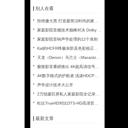
别人在看
拒绝傻大黑 打造最简洁时尚的家庭影院
家庭影院音频技术巅峰对决 Dolby Atmos与Auro
家庭影院音响声学处理的12个准则
Kal的HCFR终极灰阶及色彩校正手册(原创翻译)一
天龙（Denon）马兰士（Marantz）联手提供Auro-
极致影音重磅推出 4K超高清信号源有序推出
4K数字格式的护航者:浅谈HDCP高清数字内容保护技术
声学设计技术大公开
2万组建巨屏私人家庭影院全记录之音频篇
杜比TrueHD对比DTS-HD高清音频编解码方案全解析
最新文章