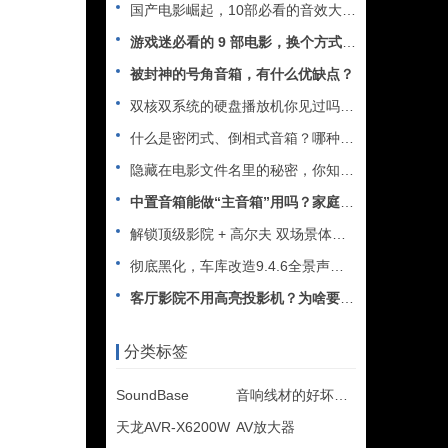
国产电影崛起，10部必看的音效大片推荐
游戏迷必看的 9 部电影，换个方式享受精彩游戏时光
被封神的号角音箱，有什么优缺点？
双核双系统的硬盘播放机你见过吗？杜恩Dune Duo Cin
什么是密闭式、倒相式音箱？哪种最好？
隐藏在电影文件名里的秘密，你知道吗？
中置音箱能做“主音箱”用吗？家庭影院十万个为什么
解锁顶级影院 + 高尔夫 双场景体验 —— 德国 ASCEN
彻底黑化，车库改造9.4.6全景声家庭影院
客厅影院不用高亮投影机？为啥要用抗光幕？
分类标签
SoundBase
音响线材的好坏与作用
天龙AVR-X6200W
AV放大器