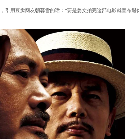
，引用豆瓣网友朝暮雪的话：“要是姜文拍完这部电影就宣布退