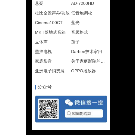
悬疑
AD-7200HD
杜比全景声AV功放
低音炮调校
Cinema100CT
蓝光
MK Ⅱ落地式音箱
音频格式
立体声
孩子
壁挂电视
Darbee技术家用投影
家庭影音
关于家庭影院的知识
亚洲电子消费展
OPPO播放器
公众号