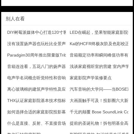
别人在看
DIY树莓派媒体中心打造120寸客厅家庭影院
LED在崛起，坚果智能家庭影院投
没有顶置扬声器也玩杜比全景声？Triad影院体验
Kal的HCFR终极灰阶及色彩校正手
Paradgim30周年推出限量版Tribute落地
音箱额定功率和瞬间峰值功率有何
音箱连连看，五花八门的扬声器大全
浅谈家庭视听室的营建 室内声学
电声学名词概念听觉特性和音响设备
家庭影院声学装修要点
离心玻璃棉的建筑声学特性及应用
汽车音响的大学问——当BOSE遇
THX认证家庭影院基本技术指标
大画面触手可及！投影圈六大新兴
如何选择合适的家庭影院投影幕与安装方式
千元的颠覆 Bose SoundLink Colo
什么是直接、反射、不直接音场
提前的圣诞礼物！拆包明基全高清