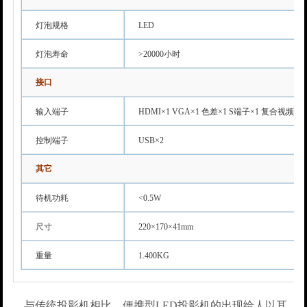
灯泡规格
LED
灯泡寿命
>20000小时
接口
输入端子
HDMI×1 VGA×1 色差×1 S端子×1 复合视频×1
控制端子
USB×2
其它
待机功耗
<0.5W
尺寸
220×170×41mm
重量
1.400KG
与传统投影机相比，便携型LED投影机的出现给人以耳