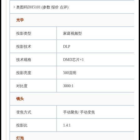
奥图码DH5101 (参数 报价 点评)
光学
投影类型
家庭视频型
投影技术
DLP
技术规格
DMD芯片×1
投影亮度
500流明
对比度
3000:1
镜头
变焦方式
手动聚焦/ 手动变焦
投影比
1.4:1
灯泡