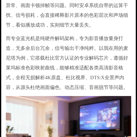
异常、画面卡顿掉帧等问题。同时安卓系统自带的运算干
扰、信号损耗，会直接稀释影片原本的色彩层次和声场细
节，看似播放成功，实则细节大量丢失。
而专业蓝光机是纯硬件解码架构，专为影音播放量身打
造，无多余后台冗余，信号输出干净纯粹。以我在用的麦
尼塔为例，它搭载杜比官方认证的专业解码芯片，遵循好
莱坞标准色彩映射曲线，能够精准适配各类高清影音格
式，全程无损解析4K原盘、杜比视界、DTS:X全景声内
容，从源头杜绝画面偏色、动态压缩、音画脱节等问题。