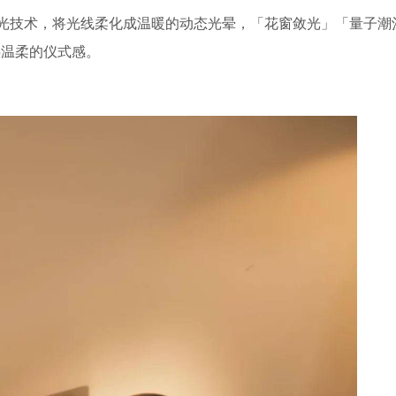
射发光技术，将光线柔化成温暖的动态光晕，「花窗敛光」「量子潮
层温柔的仪式感。