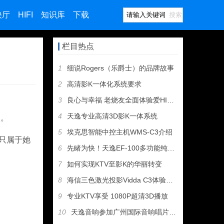
映厅
HIFI
知识库
下载
搜索
栏目热点
1
细说Rogers（乐爵士）的品牌故事
2
高清影K一体化系统要求
3
良心与幸福 老烧友全面体验爱HIFI歌剧二号
4
天逸专业高清3D影K一体系统
眼。
5
埃克思智能中控主机WMS-C3介绍
只属于她
6
先睹为快！天逸EF-100多功能纯甲类耳机放大器即将上市
7
如何实现KTV至影K的华丽转变
8
海信三色激光投影Vidda C3体验——支持杜比视界到底值不
9
专业KTV享受 1080P超清3D播放
10
天逸音响参加广州国际音响唱片展，丰厚大奖等您拿！