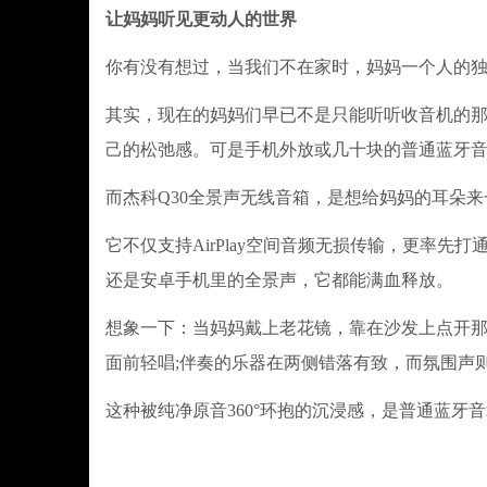
让妈妈听见更动人的世界
你有没有想过，当我们不在家时，妈妈一个人的独
其实，现在的妈妈们早已不是只能听听收音机的
己的松弛感。可是手机外放或几十块的普通蓝牙
而杰科Q30全景声无线音箱，是想给妈妈的耳朵来一
它不仅支持AirPlay空间音频无损传输，更率先打
还是安卓手机里的全景声，它都能满血释放。
想象一下：当妈妈戴上老花镜，靠在沙发上点开
面前轻唱;伴奏的乐器在两侧错落有致，而氛围声
这种被纯净原音360°环抱的沉浸感，是普通蓝牙