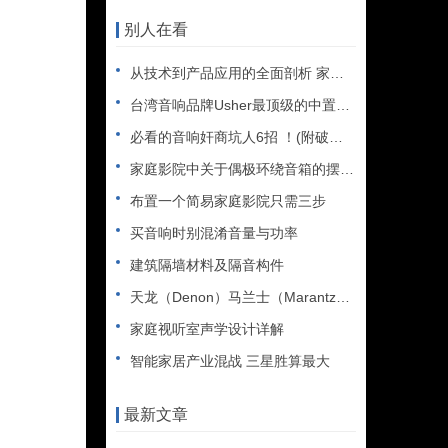
别人在看
从技术到产品应用的全面剖析 家用DolbyAtmos构建攻略
台湾音响品牌Usher最顶级的中置音箱
必看的音响奸商坑人6招 ！(附破解招式）
家庭影院中关于偶极环绕音箱的摆位与配置
布置一个简易家庭影院只需三步
买音响时别混淆音量与功率
建筑隔墙材料及隔音构件
天龙（Denon）马兰士（Marantz）联手提供Auro-
家庭视听室声学设计详解
智能家居产业混战 三星胜算最大
最新文章