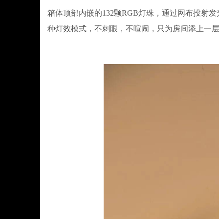
箱体顶部内嵌的132颗RGB灯珠，通过网布投
种灯效模式，不刺眼，不喧闹，只为房间添上一