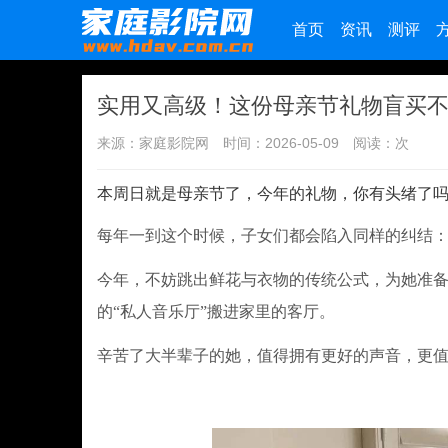
首页
资讯
测评
实用又高级！这份母亲节礼物盲买
来源：家庭影院网
时间：2026-05-09
阅读：
次
本周日就是母亲节了，今年的礼物，你有头绪了吗
每年一到这个时候，子女们都会陷入同样的纠结
今年，不妨跳出鲜花与衣物的传统公式，为她准备
的“私人音乐厅”搬进家里的客厅。
辛苦了大半辈子的她，值得拥有更好的声音，更