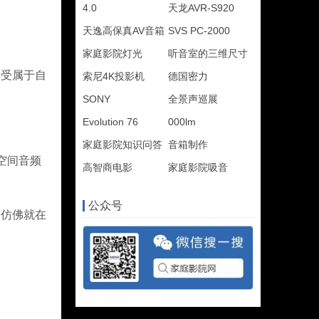
4.0
天龙AVR-S920
天逸高保真AV音箱
SVS PC-2000
家庭影院灯光
听音室的三维尺寸
享受属于自
索尼4K投影机
德国密力
SONY
全景声巡展
Evolution 76
000lm
家庭影院知识问答
音箱制作
的空间音频
高智商电影
家庭影院吸音
公众号
，仿佛就在