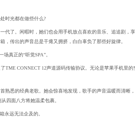
处时光都在做些什么?
那一代了。闲暇时，她们也会用手机放点喜欢的音乐、追追剧，
音箱，传出的声音总是干瘪又拥挤，白白辜负了那些好旋律。
场真正的“听觉SPA”。
通了TME CONNECT 12声道源码传输协议。无论是苹果手机里
那首熟悉的经典老歌。她会惊喜地发现，歌手的声音温暖而清晰
则从四面八方将她温柔包裹。
音箱永远无法企及的。