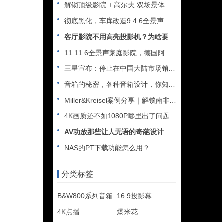
解锁顶级影院 + 高尔夫 双场景体验 —— 德国 ASCEN
彻底黑化，车库改造9.4.6全景声家庭影院
客厅影院不用高亮投影机？为啥要用抗光幕？
11.11.6全景声家庭影院，德国阿斯顿Ascendo落地南
三星宣布：停止在中国大陆市场销售所有家电
音箱的秘密，各种音箱设计，你知道几个？ 哪种最好？
Miller&Kreisel案例分享｜解锁南非Bry
4K画质还不如1080P哪里出了问题？怎么分辨高质量4K片源
AV功放那些让人无语的奇葩设计
NAS的PT下载功能怎么用？
分类标签
B&W800系列音箱
16:9投影幕
4K点播
爆米花