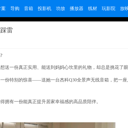
方案
导购
音箱
投影机
功放
播放器
线材
玩影院
放
不踩雷
?
：想送一份真正实用、能送到妈妈心坎里的礼物，却总是挑花了
一份特别的惊喜——送她一台杰科Q30全景声无线音箱，把一座
值得拥有一份能真正提升居家幸福感的高品质陪伴。