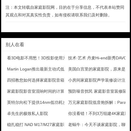
注：本文转载自家庭影院网，目的在于分享信息，不代表本站赞同
其观点和对其真实性负责，如有侵权请联系我们及时删除。
别人在看
看3D电影不用愁！3D投影使用方法详解
技术·艺术 丹麦Hi-end新秀DAVONE
Martin Logan推出最新主动式低音炮Dyna
美国白宫里的家庭影院，原来是这
四招教您如何选择家庭影院音箱？
小房间家庭影院声学装修设计注意
家庭影院影音室混响时间的计算
预防噪音扰民 家庭影音室装修隔
英特尔向松下提供14nm低功耗次世代半导体制造支持
万元家庭影院低音炮拆解：Paradigm 
卓先生的极致私人影院
你没看错！不到3万组建4K家庭影
稳扎稳打 NAD M17/M27家庭影院AV功放测评
老蜗牛：今天不谈家庭影院，聊聊