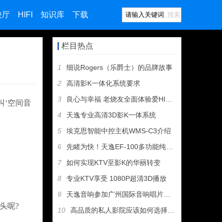
映厅
HIFI
知识库
下载
搜索
栏目热点
1
细说Rogers（乐爵士）的品牌故事
2
高清影K一体化系统要求
3
良心与幸福 老烧友全面体验爱HIFI歌剧二号
叫‘空间音
4
天逸专业高清3D影K一体系统
5
埃克思智能中控主机WMS-C3介绍
6
先睹为快！天逸EF-100多功能纯甲类耳机放大器即将上市
7
如何实现KTV至影K的华丽转变
8
专业KTV享受 1080P超清3D播放
9
天逸音响参加广州国际音响唱片展，丰厚大奖等您拿！
头呢?
10
高品质的私人影院应该如何选择设备