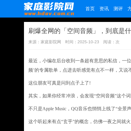
首页
资讯
测评
刷爆全网的「空间音频」，到底是
来源：家庭影院网
时间：2025-10-23
阅读：
次
最近，小编在后台收到一条超有意思的私信，一位粉丝
频’的专属歌单，点进去听感觉有点不一样，又说不
这位朋友可真是问到点子上了!
其实，如果你经常冲浪，会发现“空间音频”这个
不只是Apple Music，QQ音乐也悄悄上线了
这个听起来有点“玄乎”的概念，仿佛一夜之间就