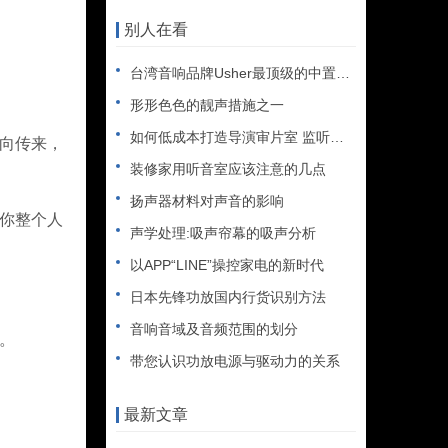
别人在看
台湾音响品牌Usher最顶级的中置音箱
形形色色的靓声措施之一
如何低成本打造导演审片室 监听影院组建攻略
方向传来，
装修家用听音室应该注意的几点
扬声器材料对声音的影响
把你整个人
声学处理:吸声帘幕的吸声分析
以APP“LINE”操控家电的新时代
日本先锋功放国内行货识别方法
音响音域及音频范围的划分
。
带您认识功放电源与驱动力的关系
最新文章