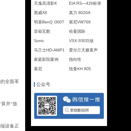
天逸高清影K
EIA RS—426标准
惠威X8
真力 8020A
明基BenQ i300T
索尼VW768
音箱瓦数
哈曼国际
Sonic
VSX-930功放
马兰士HD-AMP1
爱尔兰天籁童声
家庭影院案例
指向性
索尼
纽曼KH 805
构的全面革
公众号
算并“放
低端设备正