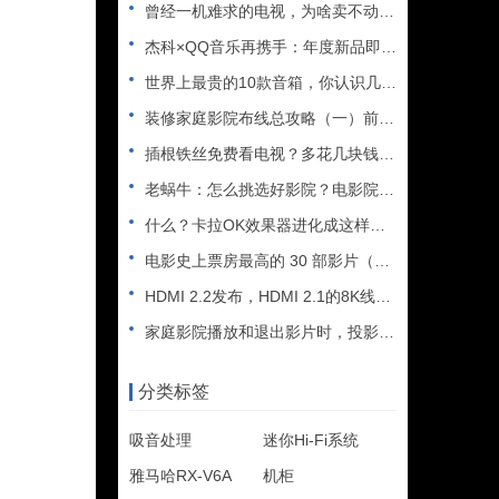
曾经一机难求的电视，为啥卖不动了？
杰科×QQ音乐再携手：年度新品即将震撼亮相——
世界上最贵的10款音箱，你认识几个？
装修家庭影院布线总攻略（一）前期准备
插根铁丝免费看电视？多花几块钱效果更佳，更安全
老蜗牛：怎么挑选好影院？电影院哪个座位效果最好？
什么？卡拉OK效果器进化成这样了？中创T3试用
电影史上票房最高的 30 部影片（截至2024年）
HDMI 2.2发布，HDMI 2.1的8K线还能买吗？
家庭影院播放和退出影片时，投影机黑屏闪烁咋回事？
分类标签
吸音处理
迷你Hi-Fi系统
雅马哈RX-V6A
机柜