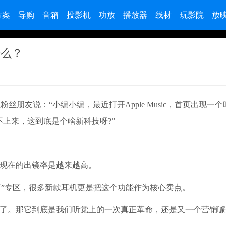
方案
导购
音箱
投影机
功放
播放器
线材
玩影院
放
什么？
朋友说：“小编小编，最近打开Apple Music，首页出现一个
上来，这到底是个啥新科技呀?”
词现在的出镜率是越来越高。
“全景声”专区，很多新款耳机更是把这个功能作为核心卖点。
火了。那它到底是我们听觉上的一次真正革命，还是又一个营销噱