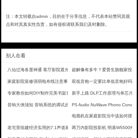
注：本文转载自admin，目的在于分享信息，不代表本站赞同其观
点和对其真实性负责，如有侵权请联系我们及时删除。
别人在看
八仙过海各显神通 客厅影院遮光出奇招
超解像有多牛？爱普生旗舰家投全
家庭影院装修强弱电布线注意事项
双低音炮一定要比单低音炮好吗？
专家教你如何DIY制作完美书架音箱
新手上路:DLP工作原理与单芯片
音响大侠须知 音响系统的调试步骤解读
PS Audio NuWave Phono Conv
电视机在家庭影院当中该如何摆放
老宅里组建经济实用的7.1声道家庭影院
两万内影院投影机 明基W5500外