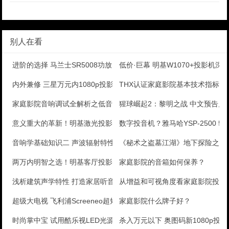
别人在看
进阶的选择 马兰士SR5008功放
低价·巨幕 明基W1070+投影机深
内外兼修 三星万元内1080p投影美图秀
THX认证家庭影院基本技术指标
家庭影院音响调试全解析之低音炮的设置
猩球崛起2：黎明之战 中文预告片
意义重大的革新！明基激光投影机评测
数字投音机？雅马哈YSP-2500 5.
音响学基础知识二 声波辐射特性与声源定位
《秘术之盗墓江湖》地下探险之旅 
两万内明智之选！明基客厅投影机评测
家庭影院的音箱如何保养？
浅析建筑声学特性 打造家居听音香舍
从增益和可视角度看家庭影院投影
超级大电视 飞利浦Screeneo超短焦投影机测评
家庭影院什么牌子好？
时尚掌中宝 试用酷乐视LED光源投影机
杀入万元以下 奥图码新1080p投