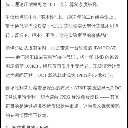
头，理论压缩率可达 10:1，但计算复杂度极高。
争议焦点集中在 “实用性” 上。1987 年的工作组会议上，
富士通代表当众质疑：“DCT 算法需要大型计算机才能运
行，普通 PC 根本扛不住，这是实验室里的奢侈品!”
博伊尔团队没有争辩，而是带来一台改装的 IBM PC/AT
—— 他们用汇编语言重写核心代码，将一张 1MB 的风景
图压缩至 100KB，解压后画质几乎无差异。现场演示让反
对声瞬间沉默，DCT 算法就此成为 JPEG 的技术核心。
这场胜利背后藏着更深远的布局：AT&T 实验室早已为DC
T算法申请专利，却承诺向 JPEG 标准免费授权 —— 其真
正目的是通过标准垄断后续硬件市场，这为后来视频编码
的专利博弈埋下伏笔。
3、改变世界的 “.jpg”