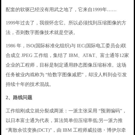
配套的软驱已经没有用武之地了，它来自1999年……
1999年过去了，我很怀念它。所以必须找到压缩图像的方
法，否则数字图像技术就是空谈。
1986 年，ISO(国际标准化组织)与 IEC(国际电工委员会)联
合成立 JPEG 工作组，集结了 IBM、AT&T、富士通等12家
企业的工程师，目标是制定通用静态图像压缩标准。这场
任务被业内戏称为 “给数字图像减肥”，却没人料到会引发
持续十年的技术混战。
2、路线问题
工作组刚成立就分裂成两派：一派主张采用 “预测编码”，
以日本富士通为代表，算法简单但压缩率低;另一派力推
“离散余弦变换(DCT)”，由 IBM 工程师威拉德・博伊尔牵