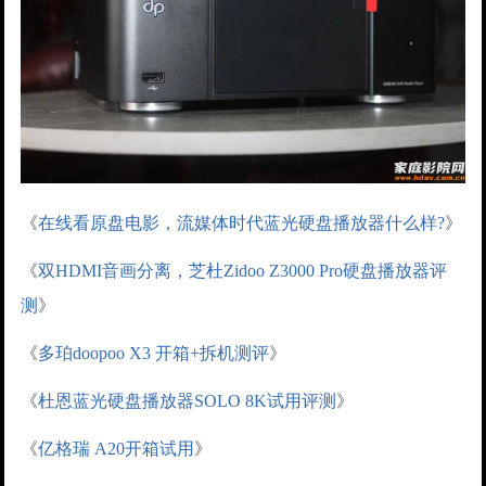
《
在线看原盘电影，流媒体时代蓝光硬盘播放器什么样?
》
《
双HDMI音画分离，芝杜Zidoo Z3000 Pro硬盘播放器评
测
》
《
多珀doopoo X3 开箱+拆机测评
》
《
杜恩蓝光硬盘播放器SOLO 8K试用评测
》
《
亿格瑞 A20开箱试用
》