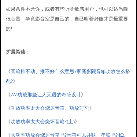
如果条件不允许，或者有些听觉敏感用户，也可以适当降
低音量，毕竟影音室是自己的，自己听着舒服才是最重要
的!
扩展阅读：
《
音箱推不动、推不好什么意思?家庭影院音箱功放怎么搭
配?
》
《
AV功放那些让人无语的奇葩设计
》
《
功放功率太大会烧坏音箱、功放?(下)
》
《
功放功率太大会烧坏音箱?(上
)》
《
大功率功放会烧坏音箱吗?音箱可以并联、串联吗?4Ω、