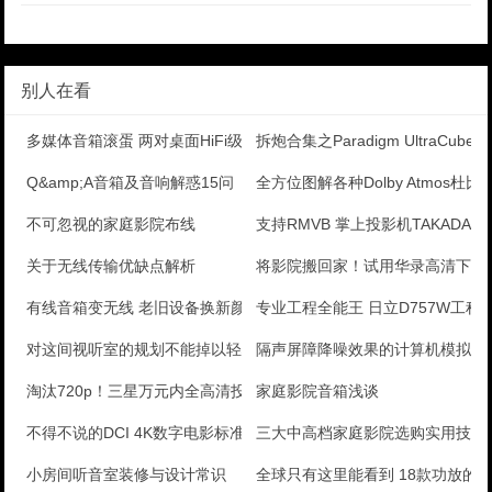
别人在看
多媒体音箱滚蛋 两对桌面HiFi级近场监听音箱较量
拆炮合集之Paradigm UltraCube 
Q&amp;A音箱及音响解惑15问
全方位图解各种Dolby Atmos杜
不可忽视的家庭影院布线
支持RMVB 掌上投影机TAKADA E
关于无线传输优缺点解析
将影院搬回家！试用华录高清下载
有线音箱变无线 老旧设备换新颜
专业工程全能王 日立D757W工程
对这间视听室的规划不能掉以轻心
隔声屏障降噪效果的计算机模拟分
淘汰720p！三星万元内全高清投影评测
家庭影院音箱浅谈
不得不说的DCI 4K数字电影标准，原生4K投影机多
三大中高档家庭影院选购实用技巧
小房间听音室装修与设计常识
全球只有这里能看到 18款功放的