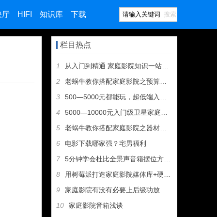
映厅
HIFI
知识库
下载
搜索
栏目热点
1
从入门到精通 家庭影院知识一站式导航
2
老蜗牛教你搭配家庭影院之预算分配
3
500—5000元都能玩，超低端入门级家庭影院音响推荐
4
5000—10000元入门级卫星家庭影院音箱推荐
5
老蜗牛教你搭配家庭影院之器材组成
6
电影下载哪家强？宅男福利
7
5分钟学会杜比全景声音箱摆位方案（图文教程）
8
用树莓派打造家庭影院媒体库+硬盘播放机+无人值守下载机
9
家庭影院有没有必要上后级功放
10
家庭影院音箱浅谈