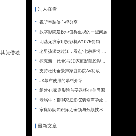
别人在看
视听室装修心得分享
数字影院建设中值得重视的一些问题
明基无线家用投影机W1075促销了 买就送动铁耳机
老男孩猛龙过江，看点“七宗最”引爆暑期
。其凭借独
探究新一代4K与3D家庭影院投影幕，最新家庭影院投影应用攻略
支持杜比全景声家庭影院AV功放和音箱推荐
JK幕布使用的幕料介绍
组建4K家庭影院首要选择4K信号源
老蜗牛：聊聊家庭影院装修声学处理那点事儿
家庭影院知识库之全频与分频技术解析
最新文章