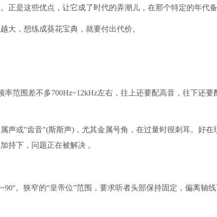
音。正是这些优点，让它成了时代的弄潮儿，在那个特定的年代
也越大，想练成葵花宝典，就要付出代价。
率范围差不多700Hz~12kHz左右，往上还要配高音，往下还要
属声或"齿音"(斯斯声)，尤其金属号角，在过量时很刺耳。好在
加持下，问题正在被解决 。
~90°。狭窄的“皇帝位”范围，要求听者头部保持固定，偏离轴