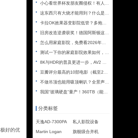
小心看世界杯发朋友圈侵权！有人被判赔108万
这东西只有大烧才能用到？什么是XLR接口？平衡音频信号线、低
卡拉OK效果器变影院低管？多炮玩家省钱了，内附调音软件免费下
旧房改造逆袭获奖！德国阿斯顿这套7.2.4全景声私人影院太惊
怎么用家庭影院，免费看2026年世界杯直播？
测试一下你的家庭影院效果如何，bobo精选测试片1~3合集
8K与HDR的普及更进一步，AV2 视频编解码器发布
豆瓣评分最高的10部电影（截至2025年）
不做吊顶也能用吸顶喇叭？全景声天空声道安装教程
我国“玻璃硬盘”量产！360TB（能装2.5万部电影），10
分类标签
天逸AD-7300PA
私人影院设备
个极好的优
Martin Logan
旗舰级合并机