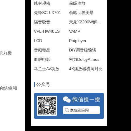
线材规格
前级功放
先锋SC-LX701
领略世界美景
隔音吸音
天龙X2200W解码新固
VPL-HW40ES
VAMP
LCD
Potplayer
音频毒品
DIY调音经验谈
能力极
血腥电影
密力DolbyAtmos
马兰士AV功放
4K播放器横向对比
公众号
的结像和