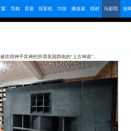
方案
导购
音箱
投影机
功放
播放器
线材
玩影院
放
？
被吹得神乎其神的所谓美国西电的“上古神器”。