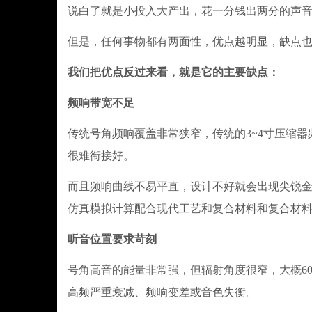
说白了就是小投入大产出，花一分钱出两分的声
但是，任何事物都有两面性，优点越明显，缺点
我们把优点反过来看，就是它的主要缺点：
频响带宽不足
传统号角频响覆盖非常狭窄，传统的3~4寸压缩器频
很难衔接好。
而且频响曲线不易平直，设计不好就会出现尖锐金
仿真模拟计算配合现代工艺和复合材料和复合材料
听音位置要求苛刻
号角高音的能量非常强，但辐射角度很窄，大概60
高频严重衰减、频响变差或音色失衡。