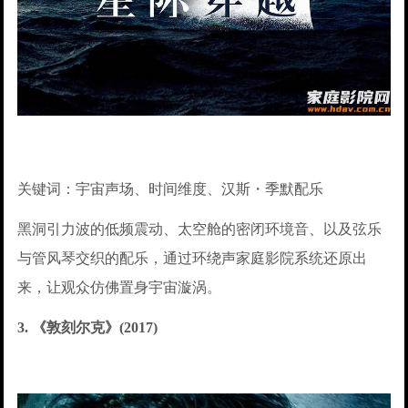
关键词：宇宙声场、时间维度、汉斯・季默配乐
黑洞引力波的低频震动、太空舱的密闭环境音、以及弦乐
与管风琴交织的配乐，通过环绕声家庭影院系统还原出
来，让观众仿佛置身宇宙漩涡。
3. 《敦刻尔克》(2017)