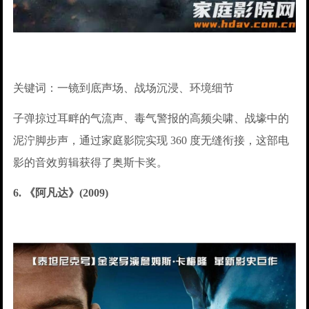
关键词：一镜到底声场、战场沉浸、环境细节
子弹掠过耳畔的气流声、毒气警报的高频尖啸、战壕中的
泥泞脚步声，通过家庭影院实现 360 度无缝衔接，这部电
影的音效剪辑获得了奥斯卡奖。
6. 《阿凡达》(2009)