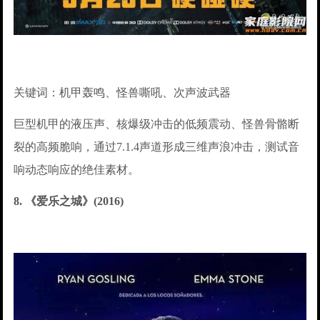
关键词：机甲轰鸣、怪兽嘶吼、次声波武器
巨型机甲的液压声、核爆级冲击的低频震动、怪兽骨骼断
裂的高频脆响，通过7.1.4声道形成三维声浪冲击，测试音
响动态响应的绝佳素材。
8. 《爱乐之城》(2016)