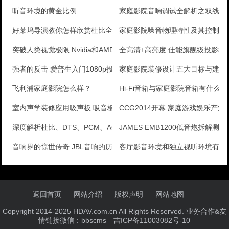
听音环境的黄金比例
家庭影院音响调试全解析之双线分
好莱坞导演教你怎样欣赏杜比全景声大片
家庭影院噪音物理特性及其控制
突破人类视觉极限 Nvidia和AMD筹备研发8K显
全高清+高亮度 佳能旗舰级投影机
强者的反击 爱普生入门1080p投影评测
家庭影院装修设计五大目标与建议
飞利浦家庭影院怎么样？
Hi-Fi音箱与家庭影院音箱有什么
室内声学装修应用吸声板 吸音板的常见错误
CCG2014开幕 家庭游戏娱乐产
深度解析杜比、DTS、PCM、AC-3、THX、SD
JAMES EMB1200低音炮拆解测评
音响界的惊世传奇 JBL音响的历史与今天
客厅影音环境和独立视听环境有哪
返回首页
网站介绍
版权声明
网站地图
Copyright 2014-2025 HDAV.com.cn All Rights Reserved. 业务合作&友
情链接微信：bbscms
吉ICP备11003082号-10