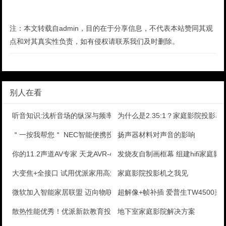
注：本文转载自admin，目的在于分享信息，不代表本站赞同其观
点和对其真实性负责，如有侵权请联系我们及时删除。
别人在看
听音知识:浅析音场的纵深与频率的关系
为什么是2.35:1？家庭影院投影
＂一按我帮您＂ NEC智能便携投影机评测
扬声器材料对声音的影响
你的11.2声道AV专家 天龙AVR-4520CI
发烧友自制画框幕 组建hifi家庭影
大变焦+全接口 试用优派家用高清投影
家庭影院投影机之我见
微软加入智能家居联盟 迈向物联网
超解像+帧补插 爱普生TW4500菜
散热性能优秀！优派新款教育投影评测
地下室家庭影院解决方案