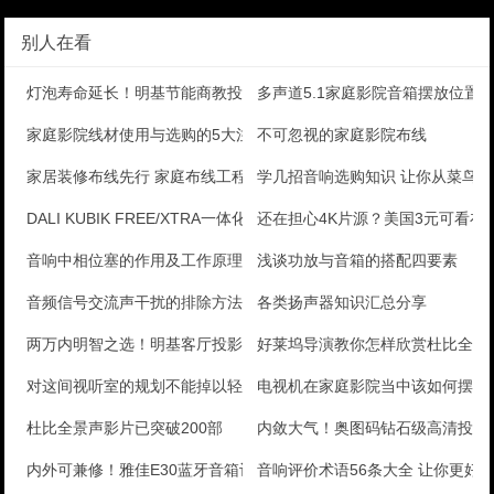
别人在看
灯泡寿命延长！明基节能商教投影评测
多声道5.1家庭影院音箱摆放位置
家庭影院线材使用与选购的5大注意事项和误区
不可忽视的家庭影院布线
家居装修布线先行 家庭布线工程全攻略
学几招音响选购知识 让你从菜鸟
DALI KUBIK FREE/XTRA一体化有源音
还在担心4K片源？美国3元可看在
音响中相位塞的作用及工作原理
浅谈功放与音箱的搭配四要素
音频信号交流声干扰的排除方法
各类扬声器知识汇总分享
两万内明智之选！明基客厅投影机评测
好莱坞导演教你怎样欣赏杜比全景
对这间视听室的规划不能掉以轻心
电视机在家庭影院当中该如何摆放
杜比全景声影片已突破200部
内敛大气！奥图码钻石级高清投影
内外可兼修！雅佳E30蓝牙音箱评测报告
音响评价术语56条大全 让你更好