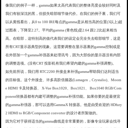
像我们的例子一样，gamma如果太高代表我们的整体亮度会较好同时及
我们有较深沈的黑，但损失暗部细节做代价。在我们的例子裏，我们可
以从黄线看出，从0 to 100 IRE每点的gamma是从相当高的位置(3以上)超
过图表，下降至2.27。平均的gamma (青色线)是2.64 跟2.2比起来相当
高。在暗部，这特别高的值代表我们的设定会完全失去暗部细节，这是
所有CRT显示器典型的现象。这需要调整在显示器裏的gamma控制或是
在外部加一个gamma补强器来处理讯号，因为大部份的显示器没有内部
的调整选项。(没有CRT 投影机有我们希望内建的gamma补强调整)。
如先前所说，我们用 RTC2200 外接盒来补强gamma帮助我们达到适当
的目标值。这个外接盒、许多高阶倍频器(Lumagen，Crystalio)、Moom
e HDMI 卡及转换器、 X-Vue Box1020、Box1021、 Box1040 RGB/Com
ponent转换器都有内建可调整的gamma补强功能。如果你要的是最便宜
的gamma补强器，那可以选用GammaX 转接器。他是由受欢迎的 HDfury
2 HDMI to RGB/Component converter 的设计者所製做的。
因为它对于获得适当的gamma曲线是非常重要的，影像专业玩家会找寻