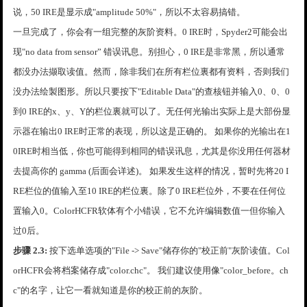
说，50 IRE是显示成"amplitude 50%"，所以不太容易搞错。
一旦完成了，你会有一组完整的灰阶资料。0 IRE时，Spyder2可能会出
现"no data from sensor” 错误讯息。别担心，0 IRE是非常黑，所以通常
都没办法撷取读值。然而，除非我们在所有栏位裏都有资料，否则我们
没办法绘製图形。所以只要按下"Editable Data"的查核钮并输入0、0、0
到0 IRE的x、y、Y的栏位裏就可以了。无任何光输出实际上是大部份显
示器在输出0 IRE时正常的表现，所以这是正确的。 如果你的光输出在1
0IRE时相当低，你也可能得到相同的错误讯息，尤其是你没用任何器材
去提高你的 gamma (后面会详述)。 如果发生这样的情况，暂时先将20 I
RE栏位的值输入至10 IRE的栏位裏。除了0 IRE栏位外，不要在任何位
置输入0。ColorHCFR软体有个小错误，它不允许编辑数值一但你输入
过0后。
步骤 2.3:
按下选单选项的"File -> Save"储存你的"校正前"灰阶读值。Col
orHCFR会将档案储存成"color.chc"。 我们建议使用像"color_before。ch
c"的名字，让它一看就知道是你的校正前的灰阶。