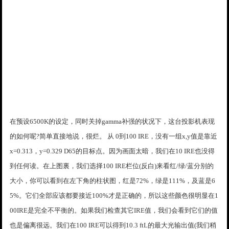
在预设6500K的设定，同时关掉gamma补强的状况下，这台投影机表现
的如何呢?简单直接地说，很烂。 从 0到100 IRE，没有一组x,y值是靠近
x=0.313，y=0.329 D65的目标点。因为画面太暗，我们在10 IRE也没得
到任何读。在上图裏，我们选择100 IRE栏位(反白)来看红/绿/蓝分别的
大小，你可以看到在左下角的柱状图，红是72%，绿是111%，及蓝是6
5%。它们全部应该都要接近100%才是正确的，所以这些颜色很明显在1
00IRE是完全不平衡的。如果我们检查其它IRE值，我们会看到它们的值
也是偏离很远。我们在100 IRE可以得到10.3 ftL的最大光输出值(我们稍