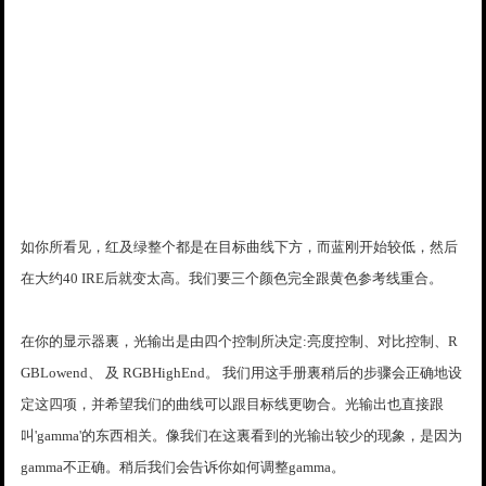
如你所看见，红及绿整个都是在目标曲线下方，而蓝刚开始较低，然后
在大约40 IRE后就变太高。我们要三个颜色完全跟黄色参考线重合。
在你的显示器裏，光输出是由四个控制所决定:亮度控制、对比控制、R
GBLowend、 及 RGBHighEnd。 我们用这手册裏稍后的步骤会正确地设
定这四项，并希望我们的曲线可以跟目标线更吻合。光输出也直接跟
叫'gamma'的东西相关。像我们在这裏看到的光输出较少的现象，是因为
gamma不正确。稍后我们会告诉你如何调整gamma。