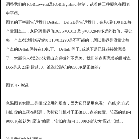
调整我们的 RGBLowend及RGBHighEnd 控制，试着使三种颜色在图表
中平些。
图表的下半部告诉我们 DeltaE。 DeltaE是告诉我们，在从0到100 IRE每
个量测点上，灰阶离目标值D65 x=0.313 及 y=0.329有多远的数值。要让
每一个点都达到精确的0.313/0.3290是不可能的，所以目标是儘量让每
个点的DeltaE保持在10以下。 DeltaE 等于3或以下是已经很接近完美
了，大部份人都没办法看出这轻微的不完美。我们的点离完美的目标点
D65是从 23到超过50。谁说投影机的6500K是正确的?
图表 4 - 色温:
色温图表实际上是相当没用的图表，因为它只是用色温(一条线)的方式
指出你的点落在那裏，代替它们相对于正确D65点的位置。较高的值(向
9000K)被认为"应该"偏蓝，较低的值(向 3500K)被认为"应该" 偏红。