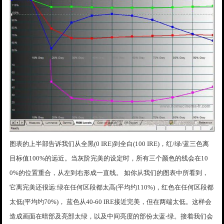
图表的上半部告诉我们从全黑(0 IRE)到全白(100 IRE)，红/绿/蓝三色离
目标值100%的远近。当灰阶完美的设定时，所有三个颜色的线会在10
0%的位置重合，从左到右形成一直线。 如你从我们的图表中所看到，
它离完美还很远:绿在任何区段都太高(平均约110%)，红色在任何区段都
太低(平均约70%)， 蓝色从40-60 IRE接近完美，但在两端太低。这样会
造成画面在暗部及亮部太绿，以及中间亮度的部份太蓝-绿。接着我们会